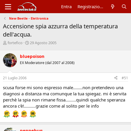
Entra
Registrazione
New Beetle - Elettronica
Accensione spia azzurra della temperatura
dell'acqua.
A
D
fortefico
29 Agosto 2005
u
a
t
t
bluepoison
o
a
EX Moderatore (dal 2007 al 2008)
r
d
e
'
d
i
21 Luglio 2006
#51
i
n
s
i
scusa forse mi sono espresso male........non pretendevo una
c
z
diagnosi a distanza ma comunque la tua spiegaz. mi è servita
u
i
perchè la spia non rimane fissa.........quindi qualche speranza
s
o
ancora c'è!..........grazie come al solito per le info
s
i
o
n
e
peppebug