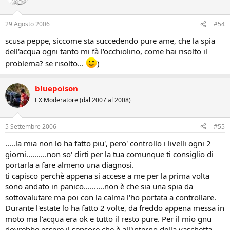
29 Agosto 2006
#54
scusa peppe, siccome sta succedendo pure ame, che la spia
dell'acqua ogni tanto mi fà l'occhiolino, come hai risolto il
problema? se risolto...
)
bluepoison
EX Moderatore (dal 2007 al 2008)
5 Settembre 2006
#55
.....la mia non lo ha fatto piu', pero' controllo i livelli ogni 2
giorni..........non so' dirti per la tua comunque ti consiglio di
portarla a fare almeno una diagnosi.
ti capisco perchè appena si accese a me per la prima volta
sono andato in panico..........non è che sia una spia da
sottovalutare ma poi con la calma l'ho portata a controllare.
Durante l'estate lo ha fatto 2 volte, da freddo appena messa in
moto ma l'acqua era ok e tutto il resto pure. Per il mio gnu
dovrebbe essere il sensore che è all'interno della vaschetta