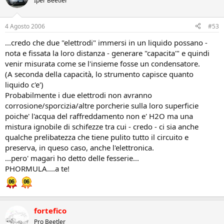
Iper Beetler
4 Agosto 2006
#53
...credo che due "elettrodi" immersi in un liquido possano -
nota e fissata la loro distanza - generare "capacita'" e quindi
venir misurata come se l'insieme fosse un condensatore.
(A seconda della capacità, lo strumento capisce quanto
liquido c'e')
Probabilmente i due elettrodi non avranno
corrosione/sporcizia/altre porcherie sulla loro superficie
poiche' l'acqua del raffreddamento non e' H2O ma una
mistura ignobile di schifezze tra cui - credo - ci sia anche
qualche prelibatezza che tiene pulito tutto il circuito e
preserva, in queso caso, anche l'elettronica.
...pero' magari ho detto delle fesserie...
PHORMULA....a te!
fortefico
Pro Beetler