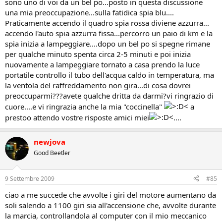
sono uno di voi da un bel po...posto in questa discussione
una mia preoccupazione...sulla fatidica spia blu....
Praticamente accendo il quadro spia rossa diviene azzurra...
accendo l'auto spia azzurra fissa...percorro un paio di km e la
spia inizia a lampeggiare....dopo un bel po si spegne rimane
per qualche minuto spenta circa 2-5 minuti e poi inizia
nuovamente a lampeggiare tornato a casa prendo la luce
portatile controllo il tubo dell'acqua caldo in temperatura, ma
la ventola del raffreddamento non gira...di cosa dovrei
preoccuparmi???avete qualche dritta da darmi?vi ringrazio di
cuore....e vi ringrazia anche la mia "coccinella"
a
prestoo attendo vostre risposte amici miei
....
newjova
Good Beetler
9 Settembre 2009
#85
ciao a me succede che avvolte i giri del motore aumentano da
soli salendo a 1100 giri sia all'accensione che, avvolte durante
la marcia, controllandola al computer con il mio meccanico