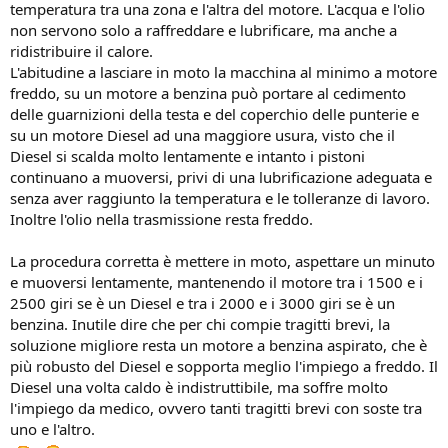
temperatura tra una zona e l'altra del motore. L'acqua e l'olio
non servono solo a raffreddare e lubrificare, ma anche a
ridistribuire il calore.
L'abitudine a lasciare in moto la macchina al minimo a motore
freddo, su un motore a benzina può portare al cedimento
delle guarnizioni della testa e del coperchio delle punterie e
su un motore Diesel ad una maggiore usura, visto che il
Diesel si scalda molto lentamente e intanto i pistoni
continuano a muoversi, privi di una lubrificazione adeguata e
senza aver raggiunto la temperatura e le tolleranze di lavoro.
Inoltre l'olio nella trasmissione resta freddo.
La procedura corretta è mettere in moto, aspettare un minuto
e muoversi lentamente, mantenendo il motore tra i 1500 e i
2500 giri se è un Diesel e tra i 2000 e i 3000 giri se è un
benzina. Inutile dire che per chi compie tragitti brevi, la
soluzione migliore resta un motore a benzina aspirato, che è
più robusto del Diesel e sopporta meglio l'impiego a freddo. Il
Diesel una volta caldo è indistruttibile, ma soffre molto
l'impiego da medico, ovvero tanti tragitti brevi con soste tra
uno e l'altro.