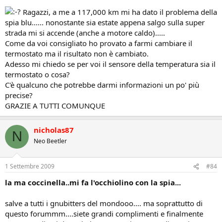
Ragazzi, a me a 117,000 km mi ha dato il problema della
spia blu...... nonostante sia estate appena salgo sulla super
strada mi si accende (anche a motore caldo).....
Come da voi consigliato ho provato a farmi cambiare il
termostato ma il risultato non è cambiato.
Adesso mi chiedo se per voi il sensore della temperatura sia il
termostato o cosa?
C'è qualcuno che potrebbe darmi informazioni un po' più
precise?
GRAZIE A TUTTI COMUNQUE
nicholas87
N
Neo Beetler
1 Settembre 2009
#84
la ma coccinella..mi fa l'occhiolino con la spia...
salve a tutti i gnubitters del mondooo.... ma soprattutto di
questo forummm....siete grandi complimenti e finalmente