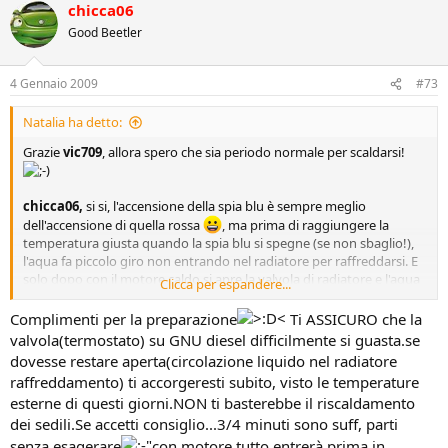
chicca06
Good Beetler
4 Gennaio 2009
#73
Natalia ha detto:
Grazie
vic709
, allora spero che sia periodo normale per scaldarsi!
chicca06,
si si, l'accensione della spia blu è sempre meglio
dell'accensione di quella rossa
, ma prima di raggiungere la
temperatura giusta quando la spia blu si spegne (se non sbaglio!),
l'aqua fa piccolo giro non entrando nel radiatore per raffreddarsi. E
solo dopo con il motore caldo si apre la valvola di radiatore e l'aqua
Clicca per espandere...
fa giro più grande. Ho sentito che talvolta si rompe quella valvola e
così l'aqua con il motore ci mettono più per scaldarsi.
Complimenti per la preparazione
Ti ASSICURO che la
Ogni tanto a mattina non ho tempo di scaldare la macchina, così
valvola(termostato) su GNU diesel difficilmente si guasta.se
parto dopo 3-4 minuti e la spia si spegne solo dopo 8-10 minuti di
dovesse restare aperta(circolazione liquido nel radiatore
strada!
raffreddamento) ti accorgeresti subito, visto le temperature
esterne di questi giorni.NON ti basterebbe il riscaldamento
dei sedili.Se accetti consiglio...3/4 minuti sono suff, parti
senza esagerare
con motore,tutto entrerà prima in