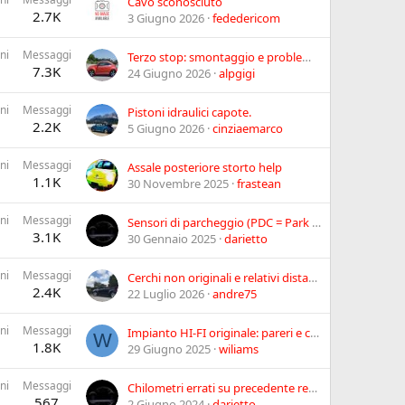
Cavo sconosciuto
2.7K
3 Giugno 2026
fededericom
ni
Messaggi
Terzo stop: smontaggio e problematiche annesse.
7.3K
24 Giugno 2026
alpgigi
ni
Messaggi
Pistoni idraulici capote.
2.2K
5 Giugno 2026
cinziaemarco
ni
Messaggi
Assale posteriore storto help
1.1K
30 Novembre 2025
frastean
ni
Messaggi
Sensori di parcheggio (PDC = Park Distance Control).
3.1K
30 Gennaio 2025
darietto
ni
Messaggi
Cerchi non originali e relativi distanziali/adattatori.
2.4K
22 Luglio 2026
andre75
ni
Messaggi
Impianto HI-FI originale: pareri e commenti... ed eventuale sostituzione casse.
W
1.8K
29 Giugno 2025
wiliams
ni
Messaggi
Chilometri errati su precedente revisione
567
2 Giugno 2024
darietto