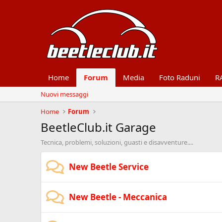
Home
Forum
Media
Foto Raduni
R
Nuovi messaggi
Home
Forum
BeetleClub.it Garage
Tecnica, problemi, soluzioni, guasti e disavventure....
New Beetle Service
New Beetle - Meccanica