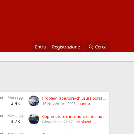
Entra
Registrazione
Cerca
ni
Messaggi
Problemi apertura/chiusura porta (elettrici e meccanici)
3.4K
16 Novembre 2025
nando
ni
Messaggi
Coprimotore e insonorizzante motore.
3.7K
Giovedì alle 21:17
nicolawd
ni
Messaggi