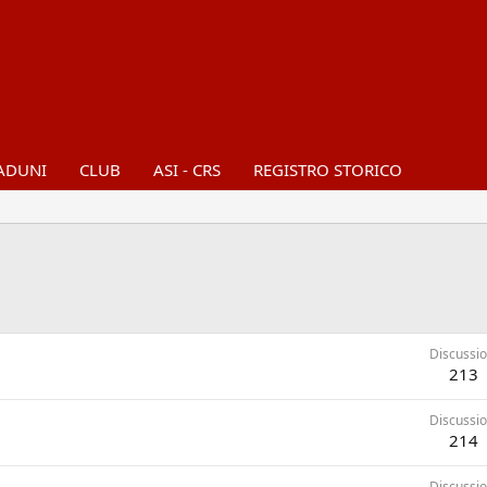
ADUNI
CLUB
ASI - CRS
REGISTRO STORICO
Discussio
213
Discussio
214
Discussio