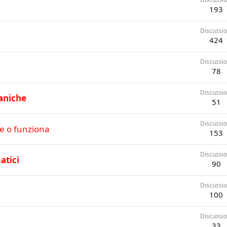
193
Discussio
424
Discussio
78
Discussio
aniche
51
Discussio
he o funziona
153
Discussio
atici
90
Discussio
100
Discussio
33