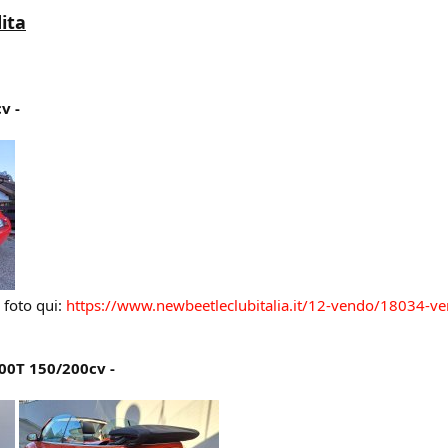
ita
v -
e foto qui:
https://www.newbeetleclubitalia.it/12-vendo/18034-v
00T 150/200cv -