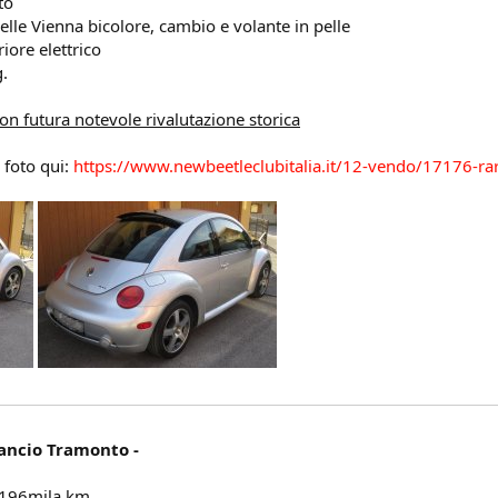
to
pelle Vienna bicolore, cambio e volante in pelle
iore elettrico
.
on futura notevole rivalutazione storica
e foto qui:
https://www.newbeetleclubitalia.it/12-vendo/17176-ra
ancio Tramonto -
 196mila km,