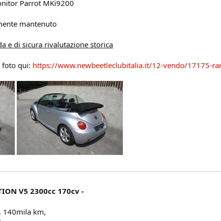
onitor Parrot MKi9200
tamente mantenuto
 e di sicura rivalutazione storica
e foto qui:
https://www.newbeetleclubitalia.it/12-vendo/17175-ra
TION V5 2300cc 170cv -
, 140mila km,