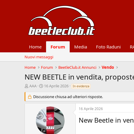
Home
Forum
Media
Foto Raduni
R
Nuovi messaggi
Home
Forum
BeetleClub.it Annunci
Vendo
NEW BEETLE in vendita, propost
A
D
AAA
16 Aprile 2026
In evidenza
u
a
t
t
Discussione chiusa ad ulteriori risposte.
o
a
r
d
16 Aprile 2026
e
'
d
i
New Beetle in ven
i
n
s
i