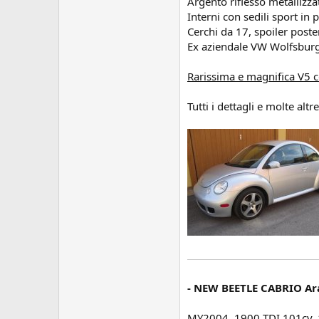
Argento riflesso metallizza
Interni con sedili sport in 
Cerchi da 17, spoiler poster
Ex aziendale VW Wolfsburg
Rarissima e magnifica V5 c
Tutti i dettagli e molte altr
- NEW BEETLE CABRIO Ar
MY2004, 1900 TDI 101cv,