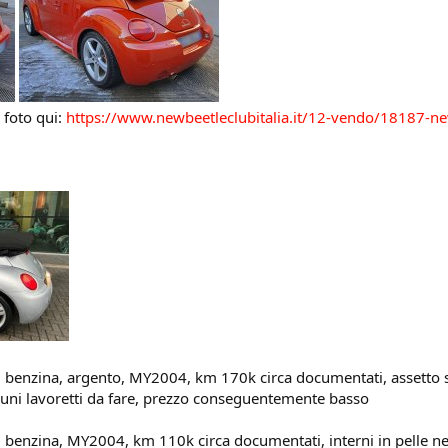
e foto qui:
https://www.newbeetleclubitalia.it/12-vendo/18187-new
nzina, argento, MY2004, km 170k circa documentati, assetto spo
lcuni lavoretti da fare, prezzo conseguentemente basso
nzina, MY2004, km 110k circa documentati, interni in pelle neri