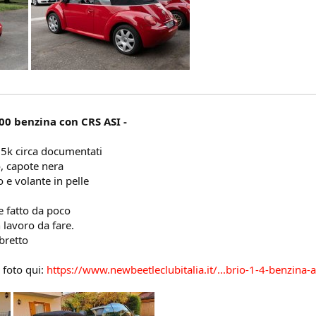
0 benzina con CRS ASI -
5k circa documentati
, capote nera
o e volante in pelle
e fatto da poco
lavoro da fare.
ibretto
e foto qui:
https://www.newbeetleclubitalia.it/...brio-1-4-benzina