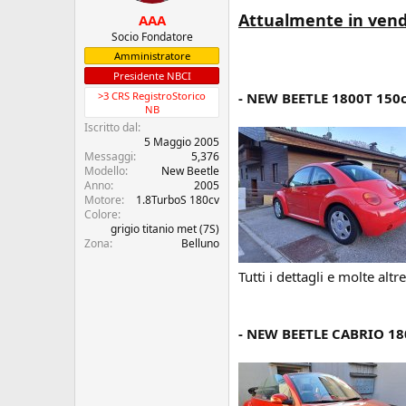
c
z
u
i
Attualmente in vend
AAA
s
o
Socio Fondatore
s
Amministratore
i
Presidente NBCI
o
>3 CRS RegistroStorico
- NEW BEETLE 1800T 150c
n
NB
e
Iscritto dal
5 Maggio 2005
Messaggi
5,376
Modello
New Beetle
Anno
2005
Motore
1.8TurboS 180cv
Colore
grigio titanio met (7S)
Zona
Belluno
Tutti i dettagli e molte altr
- NEW BEETLE CABRIO 18