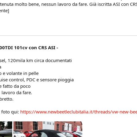
tenuta molto bene, nessun lavoro da fare. Già iscritta ASI con CRS 
ente]
0TDI 101cv con CRS ASI -
el, 120mila km circa documentati
a
o e volante in pelle
uise control, PDC e sensore pioggia
e fatto da poco
lavoro da fare.
bretto.
e foto qui:
https://www.newbeetleclubitalia.it/threads/vw-new-bee