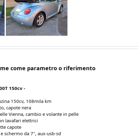
ime come parametro o riferimento
00T 150cv -
zina 150cv, 108mila km
to, capote nera
pelle Vienna, cambio e volante in pelle
n lavafari elettrici
ette capote
 e schermo da 7", aux-usb-sd