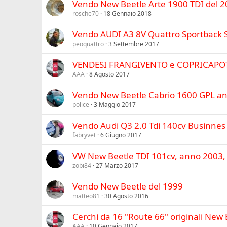
Vendo New Beetle Arte 1900 TDI del 
rosche70
18 Gennaio 2018
Vendo AUDI A3 8V Quattro Sportback S
peoquattro
3 Settembre 2017
VENDESI FRANGIVENTO e COPRICAPOTE (
AAA
8 Agosto 2017
Vendo New Beetle Cabrio 1600 GPL a
police
3 Maggio 2017
Vendo Audi Q3 2.0 Tdi 140cv Businnes
fabryvet
6 Giugno 2017
VW New Beetle TDI 101cv, anno 2003,
zobi84
27 Marzo 2017
Vendo New Beetle del 1999
matteo81
30 Agosto 2016
Cerchi da 16 "Route 66" originali New 
AAA
10 Gennaio 2017