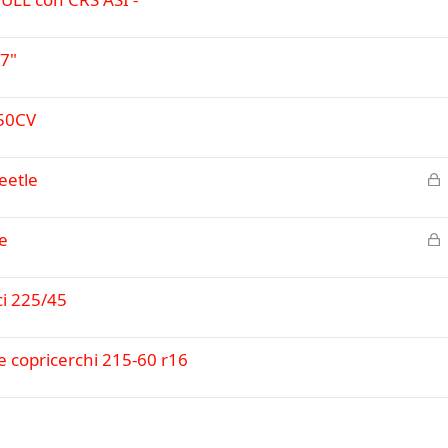
7"
150CV
C
eetle
h
i
C
e
u
h
s
i
o
i 225/45
u
s
o
e copricerchi 215-60 r16