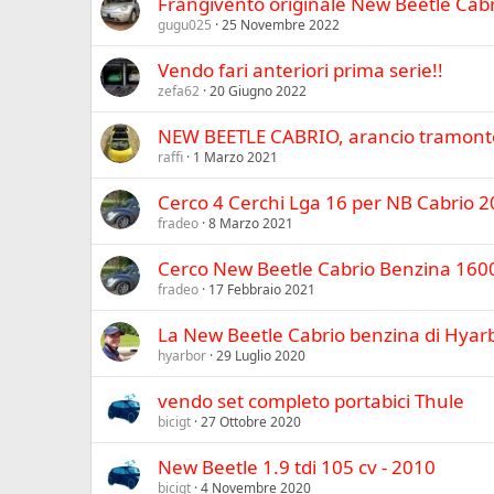
Frangivento originale New Beetle Cab
gugu025
25 Novembre 2022
Vendo fari anteriori prima serie!!
zefa62
20 Giugno 2022
NEW BEETLE CABRIO, arancio tramonto
raffi
1 Marzo 2021
Cerco 4 Cerchi Lga 16 per NB Cabrio 
fradeo
8 Marzo 2021
Cerco New Beetle Cabrio Benzina 160
fradeo
17 Febbraio 2021
La New Beetle Cabrio benzina di Hyarb
hyarbor
29 Luglio 2020
vendo set completo portabici Thule
bicigt
27 Ottobre 2020
New Beetle 1.9 tdi 105 cv - 2010
bicigt
4 Novembre 2020