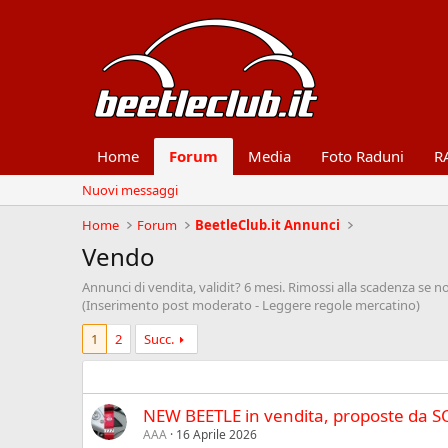
Home
Forum
Media
Foto Raduni
R
Nuovi messaggi
Home
Forum
BeetleClub.it Annunci
Vendo
Annunci di vendita, validit? 6 mesi. Rimossi alla scadenza se no
(Inserimento post moderato - Leggere regole mercatino)
1
2
Succ.
NEW BEETLE in vendita, proposte da S
AAA
16 Aprile 2026