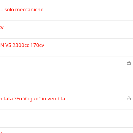
98-- solo meccaniche
cv
N V5 2300cc 170cv
C
h
i
u
s
o
C
mitata ?En Vogue" in vendita.
h
i
u
s
o