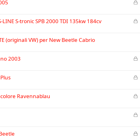
C
2005
h
i
C
-LINE S-tronic SPB 2000 TDI 135kw 184cv
u
h
s
i
o
originali VW) per New Beetle Cabrio
u
s
o
C
nno 2003
h
i
C
 Plus
u
h
s
i
o
C
 colore Ravennablau
u
h
s
i
o
C
u
h
s
i
o
C
Beetle
u
h