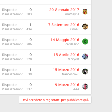
Risposte
0
20 Gennaio 2017
Visualizzazioni
383
muttley61
Risposte
1
7 Settembre 2016
Visualizzazioni
434
cino46
Risposte
0
14 Maggio 2016
C
Visualizzazioni
286
cardellino
Risposte
0
15 Aprile 2016
Visualizzazioni
320
fabryvet
Risposte
1
15 Marzo 2016
Visualizzazioni
539
francesco76
Risposte
0
9 Marzo 2016
Visualizzazioni
337
AAA
Devi accedere o registrarti per pubblicare qui.