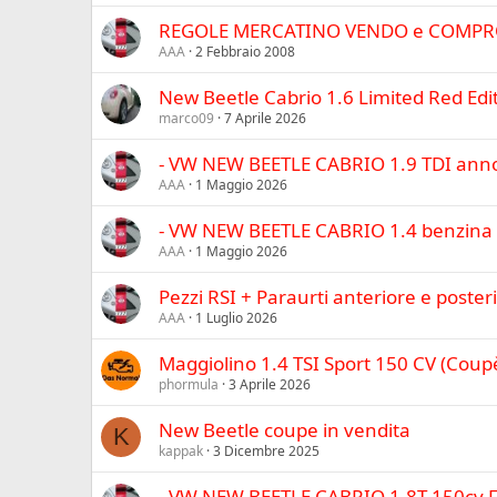
REGOLE MERCATINO VENDO e COMP
AAA
2 Febbraio 2008
New Beetle Cabrio 1.6 Limited Red Edi
marco09
7 Aprile 2026
- VW NEW BEETLE CABRIO 1.9 TDI anno
AAA
1 Maggio 2026
- VW NEW BEETLE CABRIO 1.4 benzina 
AAA
1 Maggio 2026
Pezzi RSI + Paraurti anteriore e poster
AAA
1 Luglio 2026
Maggiolino 1.4 TSI Sport 150 CV (Coup
phormula
3 Aprile 2026
New Beetle coupe in vendita
K
kappak
3 Dicembre 2025
- VW NEW BEETLE CABRIO 1.8T 150cv F