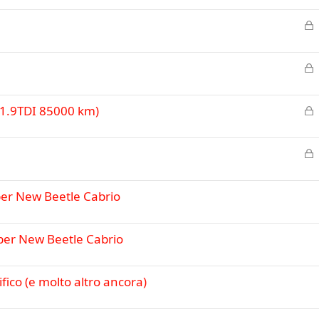
i
o
C
u
h
s
i
o
C
u
h
s
i
o
C
 (1.9TDI 85000 km)
u
h
s
i
o
C
u
h
s
i
o
per New Beetle Cabrio
u
s
o
per New Beetle Cabrio
fico (e molto altro ancora)