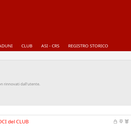
ADUNI
CLUB
ASI - CRS
REGISTRO STORICO
n rinnovati dall'utente.
C
I
I
OCI del CLUB
h
n
n