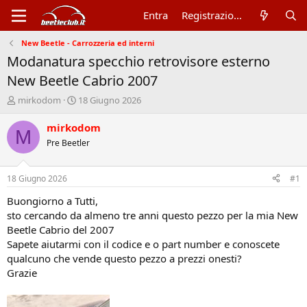
Entra
Registrazione
New Beetle - Carrozzeria ed interni
Modanatura specchio retrovisore esterno
New Beetle Cabrio 2007
A
D
mirkodom
18 Giugno 2026
u
a
t
t
mirkodom
M
o
a
Pre Beetler
r
d
e
'
d
i
18 Giugno 2026
#1
i
n
s
i
Buongiorno a Tutti,
c
z
sto cercando da almeno tre anni questo pezzo per la mia New
u
i
Beetle Cabrio del 2007
s
o
Sapete aiutarmi con il codice e o part number e conoscete
s
qualcuno che vende questo pezzo a prezzi onesti?
i
Grazie
o
n
e