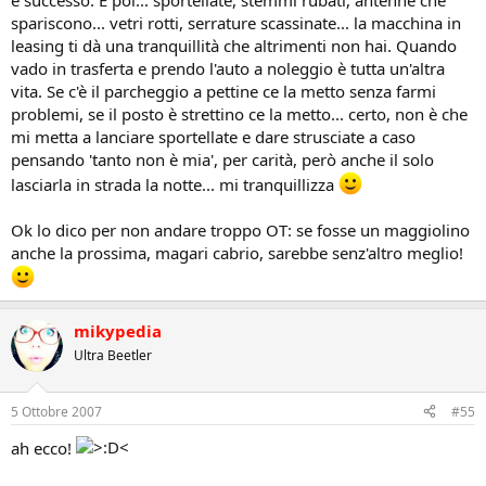
è successo. E poi... sportellate, stemmi rubati, antenne che
spariscono... vetri rotti, serrature scassinate... la macchina in
leasing ti dà una tranquillità che altrimenti non hai. Quando
vado in trasferta e prendo l'auto a noleggio è tutta un'altra
vita. Se c'è il parcheggio a pettine ce la metto senza farmi
problemi, se il posto è strettino ce la metto... certo, non è che
mi metta a lanciare sportellate e dare strusciate a caso
pensando 'tanto non è mia', per carità, però anche il solo
lasciarla in strada la notte... mi tranquillizza
Ok lo dico per non andare troppo OT: se fosse un maggiolino
anche la prossima, magari cabrio, sarebbe senz'altro meglio!
mikypedia
Ultra Beetler
5 Ottobre 2007
#55
ah ecco!