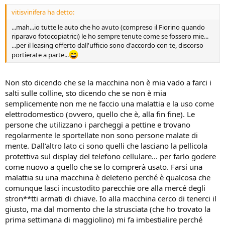
vitisvinifera ha detto:
...mah...io tutte le auto che ho avuto (compreso il Fiorino quando
riparavo fotocopiatrici) le ho sempre tenute come se fossero mie...
...per il leasing offerto dall'ufficio sono d'accordo con te, discorso
portierate a parte...
Non sto dicendo che se la macchina non è mia vado a farci i
salti sulle colline, sto dicendo che se non è mia
semplicemente non me ne faccio una malattia e la uso come
elettrodomestico (ovvero, quello che è, alla fin fine). Le
persone che utilizzano i parcheggi a pettine e trovano
regolarmente le sportellate non sono persone malate di
mente. Dall'altro lato ci sono quelli che lasciano la pellicola
protettiva sul display del telefono cellulare... per farlo godere
come nuovo a quello che se lo comprerà usato. Farsi una
malattia su una macchina è deleterio perché è qualcosa che
comunque lasci incustodito parecchie ore alla mercé degli
stron**tti armati di chiave. Io alla macchina cerco di tenerci il
giusto, ma dal momento che la strusciata (che ho trovato la
prima settimana di maggiolino) mi fa imbestialire perché