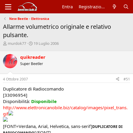
Entra
Registrazione
New Beetle - Elettronica
Allarme volumetrico originale e relativo
pulsante.
A
D
murdok77
19 Luglio 2006
u
a
t
t
quikreader
o
a
Super Beetler
r
d
e
'
d
i
4 Ottobre 2007
#51
i
n
s
i
Duplicatore di Radiocomando
c
z
[33096954]
u
i
Disponibilità:
Disponibile
s
o
http://www.elettronicanobile.biz/catalog/images/pixel_trans.
s
i
gif
o
n
[FONT=Verdana, Arial, Helvetica, sans-serif]
DUPLICATORE DI
e
[/FONT]
RADIOCOMANDO