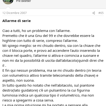
Pre Beetler
12 Dicembre 2007
#65
Allarme di serie
Ciao a tutti, ho un problema con l'allarme.
Premetto che è una Gnu del 99 e che dovrebbe essere la
highline con tutto di serie, compreso l'allarme.
Mi spiego meglio: se mi chiudo dentro, sia con la chiave che
con il blocca porte, e provo ad accendere l'auto inserendo la
chiave nel quadro, l'allarme si attiva e comincia a suonare e
non mi da la possibilità di uscita dall'abitacolo(quindi direi che
il .
E fin qui nessun problema, ma se mi chiudo dentro (in teoria
con volumetrico attivo tramite telecomando della chiave) e
aspetto, non suona.
In tutto questo ho notato che nell'abitacolo, sul piantone
destro(lato guidatore) c'è un pulsantino la cui figurina
luminosa indica un qualcosa tipo il volumetrico, ma non
riesco a spiegarmi a cosa serva.
La mia prima intuizione mi ha portato a pensare alla