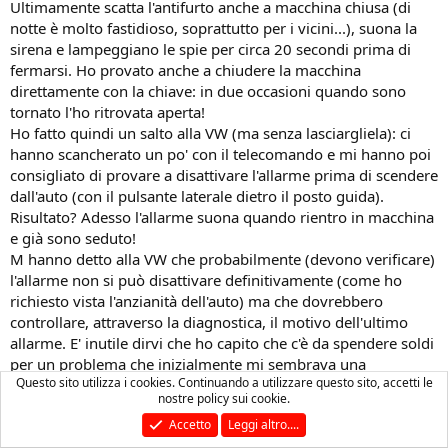
Ultimamente scatta l'antifurto anche a macchina chiusa (di
notte è molto fastidioso, soprattutto per i vicini...), suona la
sirena e lampeggiano le spie per circa 20 secondi prima di
fermarsi. Ho provato anche a chiudere la macchina
direttamente con la chiave: in due occasioni quando sono
tornato l'ho ritrovata aperta!
Ho fatto quindi un salto alla VW (ma senza lasciargliela): ci
hanno scancherato un po' con il telecomando e mi hanno poi
consigliato di provare a disattivare l'allarme prima di scendere
dall'auto (con il pulsante laterale dietro il posto guida).
Risultato? Adesso l'allarme suona quando rientro in macchina
e già sono seduto!
M hanno detto alla VW che probabilmente (devono verificare)
l'allarme non si può disattivare definitivamente (come ho
richiesto vista l'anzianità dell'auto) ma che dovrebbero
controllare, attraverso la diagnostica, il motivo dell'ultimo
allarme. E' inutile dirvi che ho capito che c'è da spendere soldi
per un problema che inizialmente mi sembrava una
Questo sito utilizza i cookies. Continuando a utilizzare questo sito, accetti le
sciocchezza...
nostre policy sui cookie.
Qualcuno ha avuto un'esperienza simile? grazie
Accetto
Leggi altro....