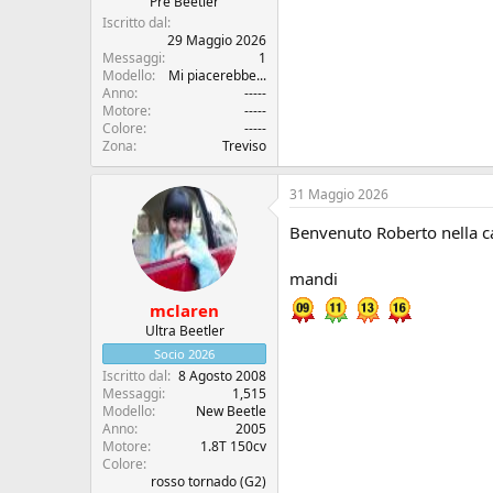
c
z
Pre Beetler
u
i
Iscritto dal
s
o
29 Maggio 2026
Messaggi
1
s
Modello
Mi piacerebbe...
i
Anno
-----
o
Motore
-----
n
Colore
-----
e
Zona
Treviso
31 Maggio 2026
Benvenuto Roberto nella ca
mandi
mclaren
Ultra Beetler
Socio 2026
Iscritto dal
8 Agosto 2008
Messaggi
1,515
Modello
New Beetle
Anno
2005
Motore
1.8T 150cv
Colore
rosso tornado (G2)