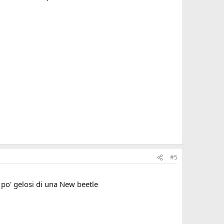
#5
n po' gelosi di una New beetle