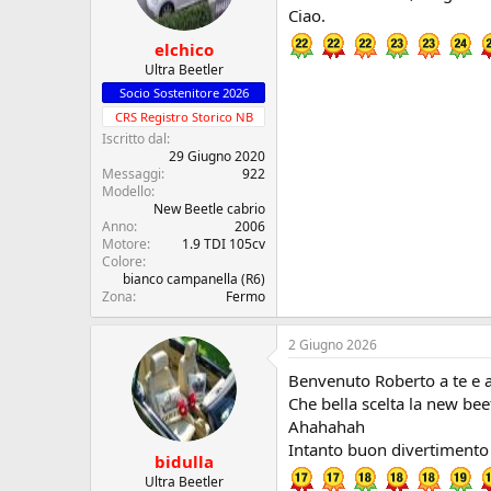
Ciao.
elchico
Ultra Beetler
Socio Sostenitore 2026
CRS Registro Storico NB
Iscritto dal
29 Giugno 2020
Messaggi
922
Modello
New Beetle cabrio
Anno
2006
Motore
1.9 TDI 105cv
Colore
bianco campanella (R6)
Zona
Fermo
2 Giugno 2026
Benvenuto Roberto a te e a 
Che bella scelta la new beet
Ahahahah
Intanto buon divertimento d
bidulla
Ultra Beetler