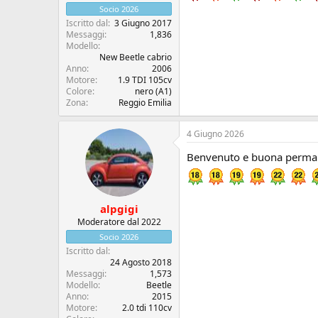
Socio 2026
Iscritto dal
3 Giugno 2017
Messaggi
1,836
Modello
New Beetle cabrio
Anno
2006
Motore
1.9 TDI 105cv
Colore
nero (A1)
Zona
Reggio Emilia
4 Giugno 2026
Benvenuto e buona permane
alpgigi
Moderatore dal 2022
Socio 2026
Iscritto dal
24 Agosto 2018
Messaggi
1,573
Modello
Beetle
Anno
2015
Motore
2.0 tdi 110cv