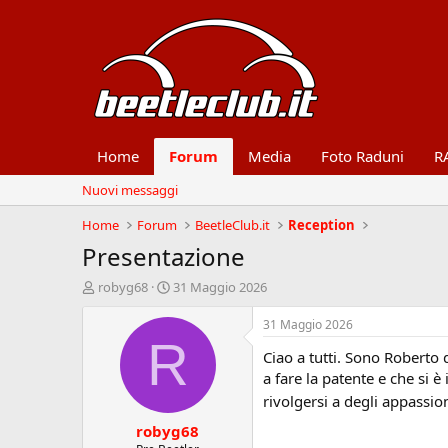
Home
Forum
Media
Foto Raduni
R
Nuovi messaggi
Home
Forum
BeetleClub.it
Reception
Presentazione
A
D
robyg68
31 Maggio 2026
u
a
t
t
31 Maggio 2026
o
a
R
Ciao a tutti. Sono Roberto
r
d
e
'
a fare la patente e che si 
d
i
rivolgersi a degli appassi
i
n
robyg68
s
i