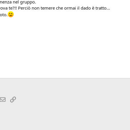
nenza nel gruppo.
trova te?!! Perciò non temere che ormai il dado è tratto...
oto.
hatsApp
Email
Link