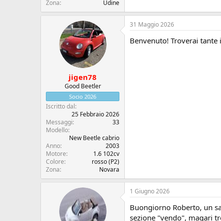
Zona
Udine
31 Maggio 2026
Benvenuto! Troverai tante i
jigen78
Good Beetler
Socio 2026
Iscritto dal
25 Febbraio 2026
Messaggi
33
Modello
New Beetle cabrio
Anno
2003
Motore
1.6 102cv
Colore
rosso (P2)
Zona
Novara
1 Giugno 2026
Buongiorno Roberto, un sal
sezione "vendo", magari trov