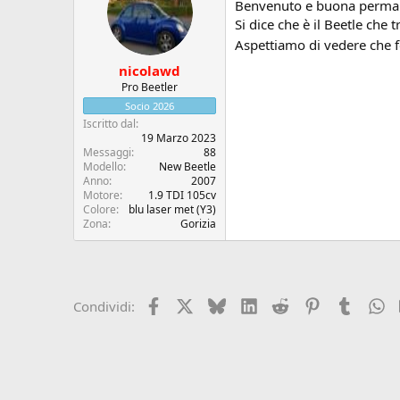
Benvenuto e buona perma
Si dice che è il Beetle che 
Aspettiamo di vedere che f
nicolawd
Pro Beetler
Socio 2026
Iscritto dal
19 Marzo 2023
Messaggi
88
Modello
New Beetle
Anno
2007
Motore
1.9 TDI 105cv
Colore
blu laser met (Y3)
Zona
Gorizia
Facebook
X (Twitter)
Bluesky
LinkedIn
Reddit
Pinterest
Tumblr
W
Condividi: