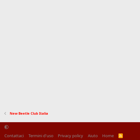
New Beetle Club Italia
Contattaci
Termini d'uso
Privacy policy
Aiuto
Home
R
S