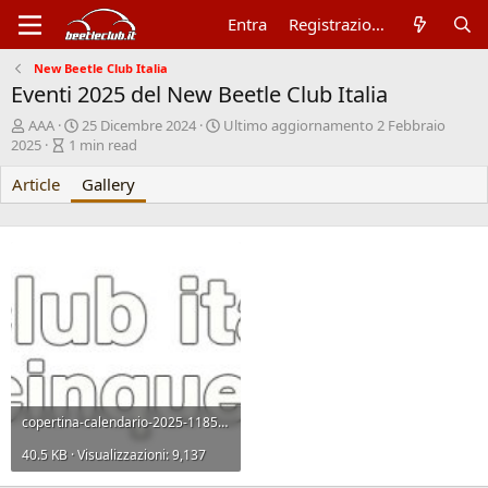
Entra
Registrazione
New Beetle Club Italia
Eventi 2025 del New Beetle Club Italia
A
P
AAA
25 Dicembre 2024
Ultimo aggiornamento
2 Febbraio
u
A
u
2025
1 min read
t
r
b
Article
o
t
l
Gallery
r
i
i
e
c
s
l
h
e
d
r
a
e
t
a
e
d
t
i
m
e
copertina-calendario-2025-1185x840.jpg
40.5 KB · Visualizzazioni: 9,137