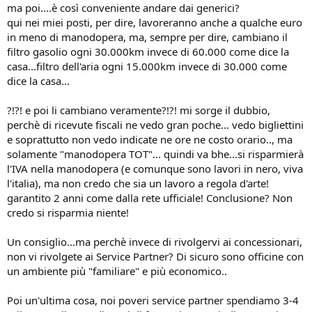
ma poi....è così conveniente andare dai generici?
qui nei miei posti, per dire, lavoreranno anche a qualche euro
in meno di manodopera, ma, sempre per dire, cambiano il
filtro gasolio ogni 30.000km invece di 60.000 come dice la
casa...filtro dell'aria ogni 15.000km invece di 30.000 come
dice la casa...
?!?! e poi li cambiano veramente?!?! mi sorge il dubbio,
perchè di ricevute fiscali ne vedo gran poche... vedo bigliettini
e soprattutto non vedo indicate ne ore ne costo orario.., ma
solamente "manodopera TOT"... quindi va bhe...si risparmierà
l'IVA nella manodopera (e comunque sono lavori in nero, viva
l'italia), ma non credo che sia un lavoro a regola d'arte!
garantito 2 anni come dalla rete ufficiale! Conclusione? Non
credo si risparmia niente!
Un consiglio...ma perchè invece di rivolgervi ai concessionari,
non vi rivolgete ai Service Partner? Di sicuro sono officine con
un ambiente più "familiare" e più economico..
Poi un'ultima cosa, noi poveri service partner spendiamo 3-4