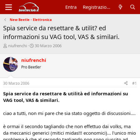
Entra
Registrazione
New Beetle - Elettronica
Spia service da resettare & utilit? ed
informazioni su VAG tool, VAS & similari.
A
D
niufrenchi
30 Marzo 2006
u
a
t
t
niufrenchi
o
a
Pro Beetler
r
d
e
'
d
i
30 Marzo 2006
#1
i
n
s
i
Spia service da resettare & utilità ed informazioni su
c
z
VAG tool, VAS & similari.
u
i
s
o
ciao a tutti, non mi pare che sia stato oggetto di discussioni....
s
i
o
è ormai il secondo tagliando che non effettuo dai volks, ma
n
da meccanici generici (mitici midas!!! economici)... l'unico mio
e
problema è che al secondo tagliando non sono riuscito ad