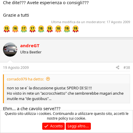
Che dite??? Avete esperienza o consigli???
Grazie a tutti
Ultima modifica da un moderatore:
17 Agosto 2009
andreGT
Ultra Beetler
19 Agosto 2009
#38
corrado979 ha detto:
non so se e` la discussione giusta: SPERO DI SI !!!
Ho visto in rete un "accrocchietto" che sembrerebbe magari anche
inutile ma "de gustibus"...
Ehm... a che cavolo serve???
Questo sito utilizza i cookies. Continuando a utilizzare questo sito, accetti le
Non ho capito!
nostre policy sui cookie.
Accetto
Leggi altro....