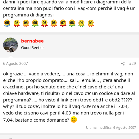
danni li puoi fare quando vai a modificare i diagrammi della
centralina ma non puoi farlo con il vag-com perchè il vag è un
programma di diagnosi
bernabee
Good Beetler
6 Agosto 2007
#29
ok grazie ... vado a vedere,.... una cosa... io ehmm il vag, non
e' che l'ho proprio comprato.... sai ... emule... , c'era anche il
cracchino, poi ho sentito dire che e' nel cavo che c'e' una
chiave hardware, ti risulta? o nel cavo c'e' un codice da dare al
programma? .... ho visto il link e mi trovo obd1 e obd2 ?????
why? il tuo cos'e', inoltre io ho il vag 4.09 ma anche il 7.04,
vedo che ci sono cavi per il 4.09 ma non trovo nulla per il
7.04, bastano come domande?
Ultima modifica:
6 Agosto 2007