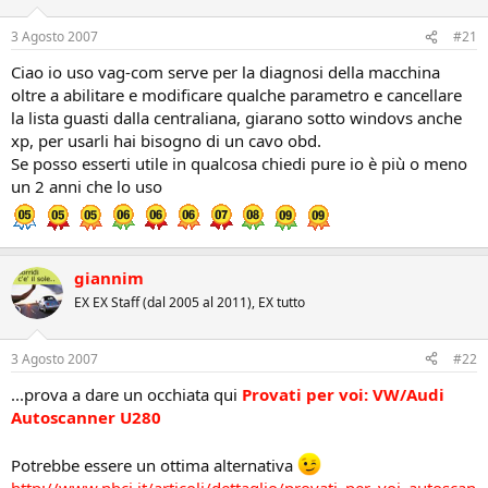
3 Agosto 2007
#21
Ciao io uso vag-com serve per la diagnosi della macchina
oltre a abilitare e modificare qualche parametro e cancellare
la lista guasti dalla centraliana, giarano sotto windovs anche
xp, per usarli hai bisogno di un cavo obd.
Se posso esserti utile in qualcosa chiedi pure io è più o meno
un 2 anni che lo uso
giannim
EX EX Staff (dal 2005 al 2011), EX tutto
3 Agosto 2007
#22
...prova a dare un occhiata qui
Provati per voi: VW/Audi
Autoscanner U280
Potrebbe essere un ottima alternativa
http://www.nbci.it/articoli/dettaglio/provati_per_voi_autoscan