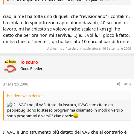
ciao, a me l'ha tolta uno di quelli che "revisionano" i contakm,
ha infilato lo spinotto zona apricofano davanti, 40 secondi di
lavoro, mi ha chiesto se volevo anche scalare i km (gli ho
detto che per ora non mi serviva.....) e.... voilà, il gioco è fatto.
mi ha chiesto "niente!", gli ho lasciato 10 euro al bar di fronte
Ultima modifica da un moderatore:
16 Settembre 2006
lo scuro
Good Beetler
31 Marzo 2006
#14
beetlenew ha detto:
il VAG tool, il VAS citato da loscuro, il VAG com citato da
peppebug, sono lo stesso programma chiamato in modi diversi o
sono programmi diversi?? ciao grazie
Il VAG è uno strumento più datato del VAS che al contrario è