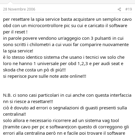
28 Novembre 2006
#19
per resettare la spia service basta acquistare un semplice cavo
obd con un microcontrollore pic su cui e caricato il software
per il reset !
in parole povere vendono un'aggegio con 3 pulsanti in cui
sono scritti i chilometri a cui vuoi far comparire nuovamente
la spia service!
è lo stesso identico sistema che usano i tecnici vw solo che
loro ne hanno 1 universale per obd 1,2,3 e per audi seat e
skoda che costa un pò di più!!!
si reperisce pure sulle note aste online!!!
N.B. ci sono casi particolari in cui anche con questa interfaccia
nn si riesce a resettare!!!
ciò è dovuto ad errori o segnalazioni di guasti presenti sulla
centralina!!
solo allora e necessario ricorrere ad un sistema vag tool
(tramite cavo per pc e software)con questo di correggono gli
errori alla centralina però nn e facile poi trovare il software