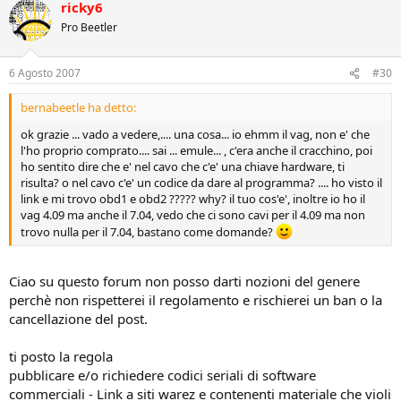
ricky6
Pro Beetler
6 Agosto 2007
#30
bernabeetle ha detto:
ok grazie ... vado a vedere,.... una cosa... io ehmm il vag, non e' che
l'ho proprio comprato.... sai ... emule... , c'era anche il cracchino, poi
ho sentito dire che e' nel cavo che c'e' una chiave hardware, ti
risulta? o nel cavo c'e' un codice da dare al programma? .... ho visto il
link e mi trovo obd1 e obd2 ????? why? il tuo cos'e', inoltre io ho il
vag 4.09 ma anche il 7.04, vedo che ci sono cavi per il 4.09 ma non
trovo nulla per il 7.04, bastano come domande?
Ciao su questo forum non posso darti nozioni del genere
perchè non rispetterei il regolamento e rischierei un ban o la
cancellazione del post.
ti posto la regola
pubblicare e/o richiedere codici seriali di software
commerciali - Link a siti warez e contenenti materiale che violi