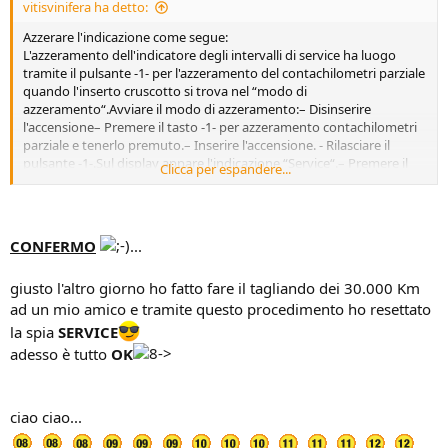
vitisvinifera ha detto:
Azzerare l'indicazione come segue:
L'azzeramento dell'indicatore degli intervalli di service ha luogo
tramite il pulsante -1- per l'azzeramento del contachilometri parziale
quando l'inserto cruscotto si trova nel “modo di
azzeramento“.Avviare il modo di azzeramento:– Disinserire
l'accensione– Premere il tasto -1- per azzeramento contachilometri
parziale e tenerlo premuto.– Inserire l'accensione. - Rilasciare il
pulsante -1-.Sul display appare l'indicazione “Service“.– Premere il
Clicca per espandere...
pulsante -1- per ca. 10 secondi finché l'indicazione “Service“ viene
cancellata dal display.Il service visualizzato si azzera e l'indicazione
sul display del contachilometri ritorna sullo stato di visualizzazione
normale.– Disinserire l'accensione
CONFERMO
...
giusto l'altro giorno ho fatto fare il tagliando dei 30.000 Km
ad un mio amico e tramite questo procedimento ho resettato
la spia
SERVICE
adesso è tutto
OK
ciao ciao...