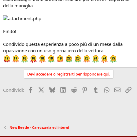
della maniglia.
Finito!
Condivido questa esperienza a poco più di un mese dalla
riparazione con un uso giornaliero della vettura!
Devi accedere o registrarti per rispondere qui.
Facebook
X (Twitter)
Bluesky
LinkedIn
Reddit
Pinterest
Tumblr
WhatsApp
Email
Li
Condividi:
New Beetle - Carrozzeria ed interni