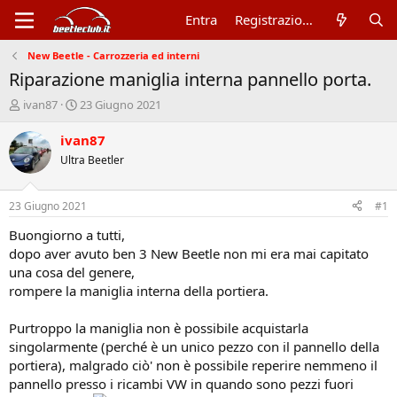
Entra
Registrazione
New Beetle - Carrozzeria ed interni
Riparazione maniglia interna pannello porta.
A
D
ivan87
23 Giugno 2021
u
a
t
t
ivan87
o
a
Ultra Beetler
r
d
e
'
d
i
23 Giugno 2021
#1
i
n
s
i
Buongiorno a tutti,
c
z
dopo aver avuto ben 3 New Beetle non mi era mai capitato
u
i
una cosa del genere,
s
o
rompere la maniglia interna della portiera.
s
i
Purtroppo la maniglia non è possibile acquistarla
o
n
singolarmente (perché è un unico pezzo con il pannello della
e
portiera), malgrado ciò' non è possibile reperire nemmeno il
pannello presso i ricambi VW in quando sono pezzi fuori