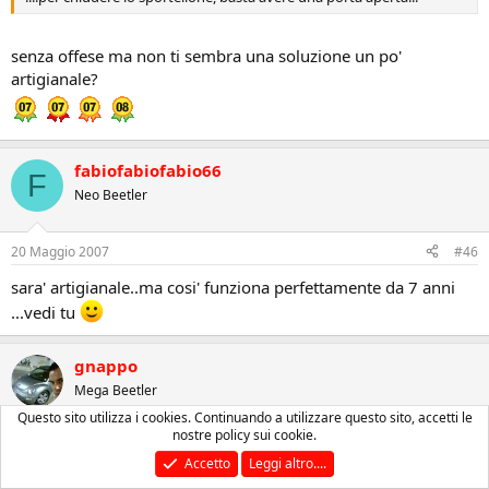
senza offese ma non ti sembra una soluzione un po'
artigianale?
fabiofabiofabio66
F
Neo Beetler
20 Maggio 2007
#46
sara' artigianale..ma cosi' funziona perfettamente da 7 anni
...vedi tu
gnappo
Mega Beetler
Questo sito utilizza i cookies. Continuando a utilizzare questo sito, accetti le
nostre policy sui cookie.
21 Maggio 2007
#47
Accetto
Leggi altro....
bene, bene.........io devo ancora provvedere, anche se tutto