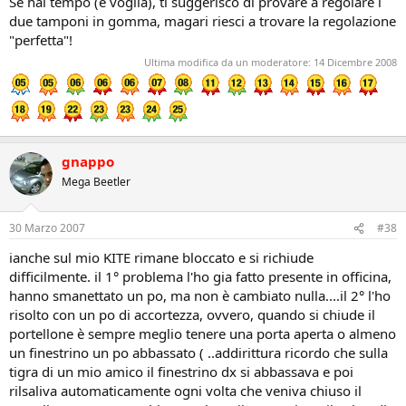
Se hai tempo (e voglia), ti suggerisco di provare a regolare i
due tamponi in gomma, magari riesci a trovare la regolazione
"perfetta"!
Ultima modifica da un moderatore:
14 Dicembre 2008
gnappo
Mega Beetler
30 Marzo 2007
#38
ianche sul mio KITE rimane bloccato e si richiude
difficilmente. il 1° problema l'ho gia fatto presente in officina,
hanno smanettato un po, ma non è cambiato nulla....il 2° l'ho
risolto con un po di accortezza, ovvero, quando si chiude il
portellone è sempre meglio tenere una porta aperta o almeno
un finestrino un po abbassato ( ..addirittura ricordo che sulla
tigra di un mio amico il finestrino dx si abbassava e poi
rilsaliva automaticamente ogni volta che veniva chiuso il