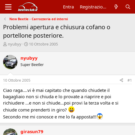
Entra
Registrazione
New Beetle - Carrozzeria ed interni
Problemi apertura e chiusura cofano o
portellone posteriore.
A
D
nyubyy
10 Ottobre 2005
u
a
t
t
nyubyy
o
a
Super Beetler
r
d
e
'
d
i
10 Ottobre 2005
#1
i
n
s
i
Ciao raga....vi è mai capitato che quando chiudete il
c
z
bagagliaio non si chiuda e lo provate a riaprire e poi
u
i
richiudere ...e non si chiude...poi provi la terza volta e si
s
o
s
chiude come prenderti in giro?
i
Secondo me mi conosce e me lo fa apposta!!!
o
n
e
girasun79