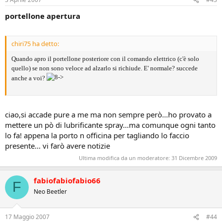
portellone apertura
chiri75 ha detto:
Quando apro il portellone posteriore con il comando elettrico (c'è solo
quello) se non sono veloce ad alzarlo si richiude. E' normale? succede
anche a voi?
ciao,si accade pure a me ma non sempre però...ho provato a
mettere un pò di lubrificante spray...ma comunque ogni tanto
lo fa! appena la porto n officina per tagliando lo faccio
presente... vi farò avere notizie
Ultima modifica da un moderatore:
31 Dicembre 2009
fabiofabiofabio66
F
Neo Beetler
17 Maggio 2007
#44