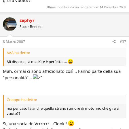
gira a vuoto??
Ultima modifica da un moderatore:
14 Dicembre 2008
zephyr
Super Beetler
8 Marzo 2007
#37
AAA ha detto:
Mi dissocio, la mia Kite è perfetta.....
Mah, ormai ci sono affezionato così... Fanno parte della sua
"personalità"...
Gnappo ha detto:
ma per caso fa anche quello strano rumore di motorino che gira a
vuoto??
Si, una sorta di: Vrrrrrrr... Clonk!!