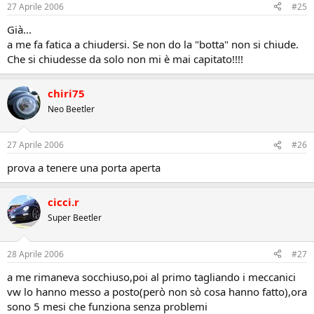
27 Aprile 2006
#25
Già...
a me fa fatica a chiudersi. Se non do la "botta" non si chiude.
Che si chiudesse da solo non mi è mai capitato!!!!
chiri75
Neo Beetler
27 Aprile 2006
#26
prova a tenere una porta aperta
cicci.r
Super Beetler
28 Aprile 2006
#27
a me rimaneva socchiuso,poi al primo tagliando i meccanici
vw lo hanno messo a posto(però non sò cosa hanno fatto),ora
sono 5 mesi che funziona senza problemi