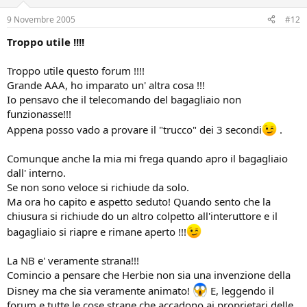
9 Novembre 2005
#12
Troppo utile !!!!
Troppo utile questo forum !!!!
Grande AAA, ho imparato un' altra cosa !!!
Io pensavo che il telecomando del bagagliaio non
funzionasse!!!
Appena posso vado a provare il "trucco" dei 3 secondi
.
Comunque anche la mia mi frega quando apro il bagagliaio
dall' interno.
Se non sono veloce si richiude da solo.
Ma ora ho capito e aspetto seduto! Quando sento che la
chiusura si richiude do un altro colpetto all'interuttore e il
bagagliaio si riapre e rimane aperto !!!
La NB e' veramente strana!!!
Comincio a pensare che Herbie non sia una invenzione della
Disney ma che sia veramente animato!
E, leggendo il
forum e tutte le cose strane che accadono ai proprietari delle