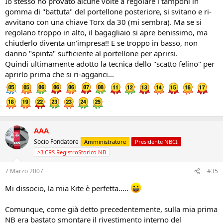
Io stesso ho provato alcune volte a regolare i tamponi in
gomma di "battuta" del portellone posteriore, si svitano e ri-
avvitano con una chiave Torx da 30 (mi sembra). Ma se si
regolano troppo in alto, il bagagliaio si apre benissimo, ma
chiuderlo diventa un'impresa!! E se troppo in basso, non
danno "spinta" sufficiente al portellone per aprirsi.
Quindi ultimamente adotto la tecnica dello "scatto felino" per
aprirlo prima che si ri-agganci...
AAA
Socio Fondatore
Amministratore
Presidente NBCI
>3 CRS RegistroStorico NB
7 Marzo 2007
#35
Mi dissocio, la mia Kite è perfetta.....
Comunque, come già detto precedentemente, sulla mia prima
NB era bastato smontare il rivestimento interno del