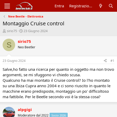
Entra
Registrazione
New Beetle - Elettronica
Montaggio Cruise control
A
D
sirio75
23 Giugno 2024
u
a
t
t
sirio75
S
o
a
Neo Beetler
r
d
e
'
d
i
23 Giugno 2024
#1
i
n
s
i
Salve,ho fatto una ricerca per quanto in oggetto ma non trovo
c
z
argomenti, se mi sfuggono vi chiedo scusa.
u
i
Qualcuno ha mai montato il Cruise control? Io l'ho montato
s
o
su una Ibiza Cupra anno 2004 e ci sono riuscito in quanto le
s
macchine erano predisposte, montaggio un po' difficoltoso
i
ma fattibile. Per le Beetle secondo voi è la stessa cosa?
o
n
e
alpgigi
Moderatore dal 2022
Socio 2026