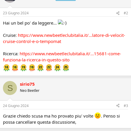
23 Giugno 2024
#2
Hai un bel po' da leggere...
Cruise:
https://www.newbeetleclubitalia.it/...latore-di-velocit-
cruise-control-e-o-tempomat
Ricerca:
https://www.newbeetleclubitalia.it/...15681-come-
funziona-la-ricerca-in-questo-sito
sirio75
S
Neo Beetler
24 Giugno 2024
#3
Grazie chiedo scusa ma ho provato piu' volte
. Penso si
possa cancellare questa discussione,