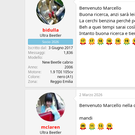
Benvenuto Marcello
Buona ricerca, anzi sarà lei
La cerchi benzina perché p
Beh a quei tempi sarai così
bidulla
Intanto buona ricerca e tie
Ultra Beetler
Socio 2026
Iscritto dal
3 Giugno 2017
Messaggi
1,836
Modello
New Beetle cabrio
Anno
2006
Motore
1.9 TDI 105cv
Colore
nero (A1)
Zona
Reggio Emilia
2 Marzo 2026
Benvenuto Marcello nella c
mandi
mclaren
Ultra Beetler