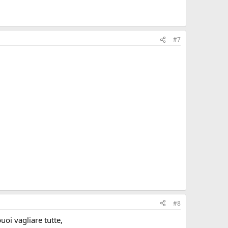
#7
#8
uoi vagliare tutte,