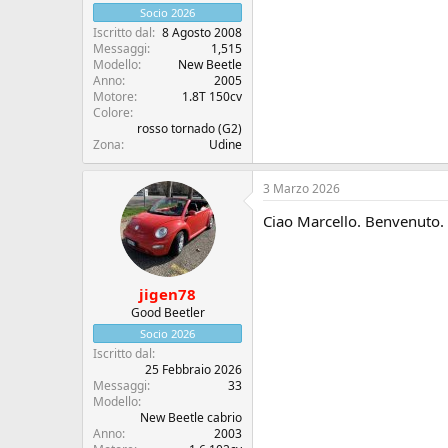
Socio 2026
Iscritto dal
8 Agosto 2008
Messaggi
1,515
Modello
New Beetle
Anno
2005
Motore
1.8T 150cv
Colore
rosso tornado (G2)
Zona
Udine
3 Marzo 2026
Ciao Marcello. Benvenuto. 
jigen78
Good Beetler
Socio 2026
Iscritto dal
25 Febbraio 2026
Messaggi
33
Modello
New Beetle cabrio
Anno
2003