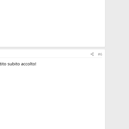
#6
ito subito accolto!