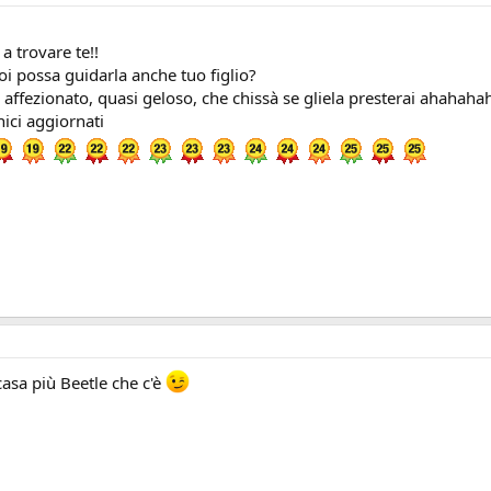
 a trovare te!!
oi possa guidarla anche tuo figlio?
 affezionato, quasi geloso, che chissà se gliela presterai ahahaha
nici aggiornati
asa più Beetle che c'è