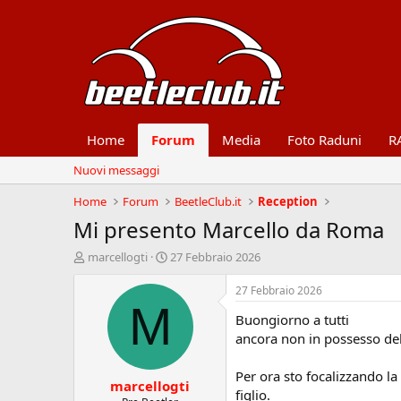
Home
Forum
Media
Foto Raduni
R
Nuovi messaggi
Home
Forum
BeetleClub.it
Reception
Mi presento Marcello da Roma
A
D
marcellogti
27 Febbraio 2026
u
a
t
t
27 Febbraio 2026
o
a
M
Buongiorno a tutti
r
d
e
'
ancora non in possesso dell
d
i
i
n
Per ora sto focalizzando la
marcellogti
s
i
figlio.