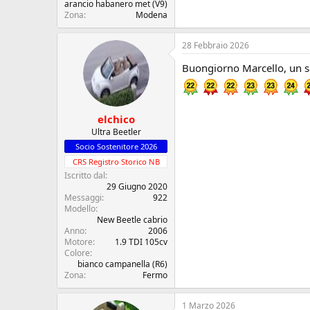
arancio habanero met (V9)
Zona
Modena
28 Febbraio 2026
Buongiorno Marcello, un s
elchico
Ultra Beetler
Socio Sostenitore 2026
CRS Registro Storico NB
Iscritto dal
29 Giugno 2020
Messaggi
922
Modello
New Beetle cabrio
Anno
2006
Motore
1.9 TDI 105cv
Colore
bianco campanella (R6)
Zona
Fermo
1 Marzo 2026