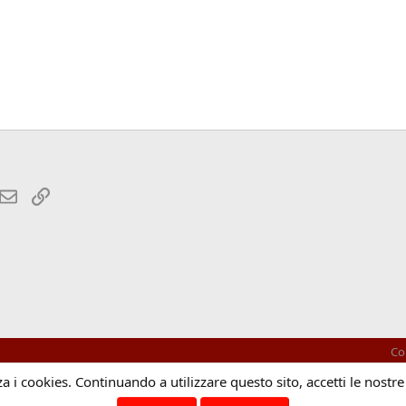
hatsApp
Email
Link
Co
za i cookies. Continuando a utilizzare questo sito, accetti le nostre
®
Community platform by XenForo
© 2010-2025 XenForo Ltd.