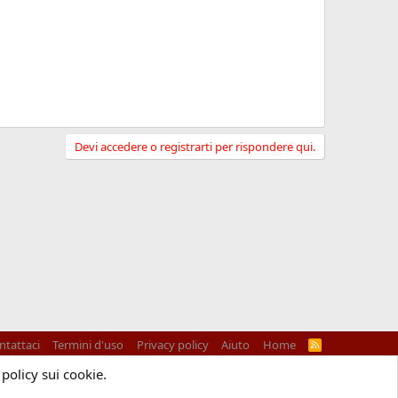
Devi accedere o registrarti per rispondere qui.
ntattaci
Termini d'uso
Privacy policy
Aiuto
Home
R
S
S
 policy sui cookie.