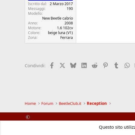
Iscritto dal
2 Marzo 2017
Messaggi
190
Modello
New Beetle cabrio
Anno
2008
Motore
1.6 102cv
Colore
beige luna (V1)
Zona
Ferrara
Facebook
X (Twitter)
Bluesky
LinkedIn
Reddit
Pinterest
Tumblr
W
Condividi:
Home
Forum
BeetleClub.it
Reception
Questo sito utiliz