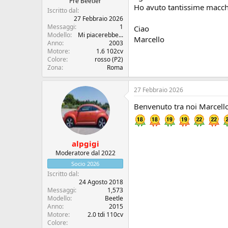
c
z
Pre Beetler
Ho avuto tantissime macchi
u
i
Iscritto dal
s
o
27 Febbraio 2026
Messaggi
1
s
Ciao
Modello
Mi piacerebbe...
i
Marcello
Anno
2003
o
Motore
1.6 102cv
n
Colore
rosso (P2)
e
Zona
Roma
27 Febbraio 2026
Benvenuto tra noi Marcello
alpgigi
Moderatore dal 2022
Socio 2026
Iscritto dal
24 Agosto 2018
Messaggi
1,573
Modello
Beetle
Anno
2015
Motore
2.0 tdi 110cv
Colore