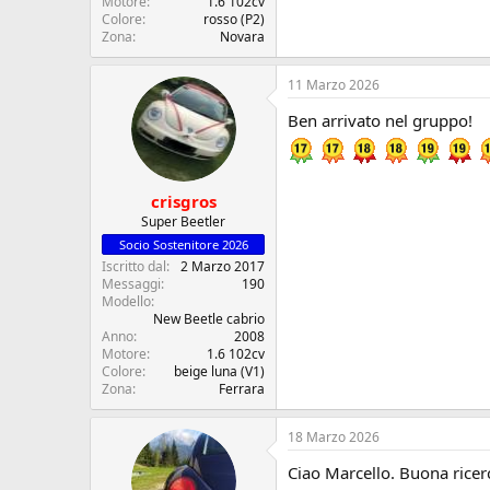
Motore
1.6 102cv
Colore
rosso (P2)
Zona
Novara
11 Marzo 2026
Ben arrivato nel gruppo!
crisgros
Super Beetler
Socio Sostenitore 2026
Iscritto dal
2 Marzo 2017
Messaggi
190
Modello
New Beetle cabrio
Anno
2008
Motore
1.6 102cv
Colore
beige luna (V1)
Zona
Ferrara
18 Marzo 2026
Ciao Marcello. Buona ricerc