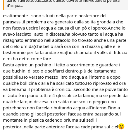
dai fori del tettuccio...fatto questo dovreste individuare la perdita
d'acqua...
esattamente...sono situati nella parte posteriore del
parasassi,il problema era generato dalla solita grondaia che
non faceva uscire l'acqua a causa di un pò di sporco.Anche io
avevo lasciato l'auto in discesa,ha piovuto tanto e l'acqua ha
ristagnato,entrando nell'abitacolo:ho trovato anche una parte
del cielo umida(che bello sarà ora con la chiazza gialle e le
bestemmie per farla andare via)ho chiamato il volks di fiducia
e mi ha detto come fare.
Basta aprire un pochino il tetto a scorrimento e guardare i
due buchini di scolo e soffiarci dentro,più delicatamente
possibile.Ho versato mezzo litro d'acqua all'interno e dopo
qualche bollicina d'aria ha scaricato tutto.Ho riprovato ed ora
va bene,ma il problema è cronico...secondo me se piove tanto
e l'auto è in piano tutti e 4 gli scoli ce la fanno,ma se pende da
qualche lato,in discesa o in salita due scoli o peggio uno
potrebbero non farcela ributtando acqua all'interno.Fino a
quando sono gli socli posteriori l'acqua entra passando sul
montante in plastica cadendo priuma sui sedili
posteriori,nella parte anteriore l'acqua cade prima sul ciel