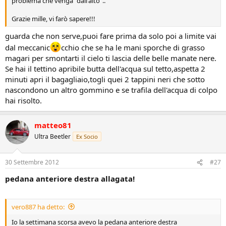
problema che venga "dall'alto"..
Grazie mille, vi farò sapere!!!
guarda che non serve,puoi fare prima da solo poi a limite vai
dal meccanic
cchio che se ha le mani sporche di grasso
magari per smontarti il cielo ti lascia delle belle manate nere.
Se hai il tettino apribile butta dell'acqua sul tetto,aspetta 2
minuti apri il bagagliaio,togli quei 2 tappini neri che sotto
nascondono un altro gommino e se trafila dell'acqua di colpo
hai risolto.
matteo81
Ultra Beetler
Ex Socio
30 Settembre 2012
#27
pedana anteriore destra allagata!
vero887 ha detto:
Io la settimana scorsa avevo la pedana anteriore destra