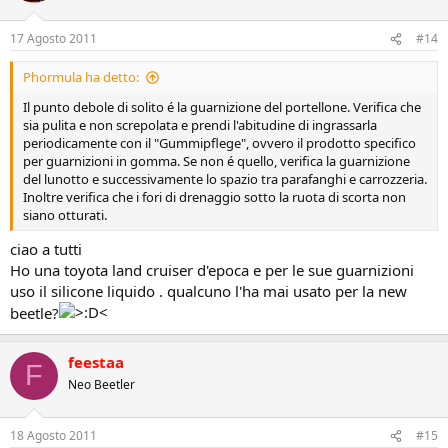
17 Agosto 2011
#14
Phormula ha detto:
Il punto debole di solito é la guarnizione del portellone. Verifica che
sia pulita e non screpolata e prendi l'abitudine di ingrassarla
periodicamente con il "Gummipflege", ovvero il prodotto specifico
per guarnizioni in gomma. Se non é quello, verifica la guarnizione
del lunotto e successivamente lo spazio tra parafanghi e carrozzeria.
Inoltre verifica che i fori di drenaggio sotto la ruota di scorta non
siano otturati.
ciao a tutti
Ho una toyota land cruiser d'epoca e per le sue guarnizioni
uso il silicone liquido . qualcuno l'ha mai usato per la new
beetle?
feestaa
F
Neo Beetler
18 Agosto 2011
#15