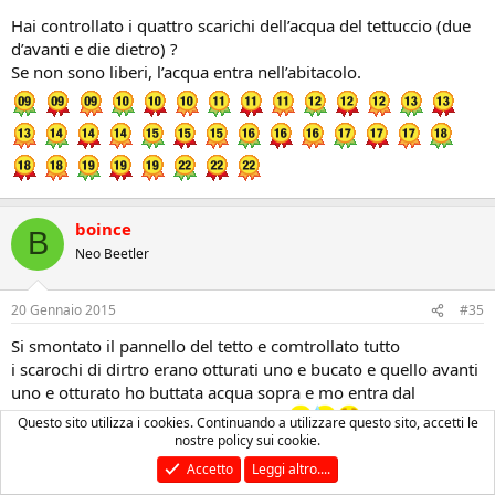
Hai controllato i quattro scarichi dell’acqua del tettuccio (due
d’avanti e die dietro) ?
Se non sono liberi, l’acqua entra nell’abitacolo.
boince
B
Neo Beetler
20 Gennaio 2015
#35
Si smontato il pannello del tetto e comtrollato tutto
i scarochi di dirtro erano otturati uno e bucato e quello avanti
uno e otturato ho buttata acqua sopra e mo entra dal
tettuccio apribile mica e normale ???
Questo sito utilizza i cookies. Continuando a utilizzare questo sito, accetti le
povera mia GNU...
nostre policy sui cookie.
Accetto
Leggi altro....