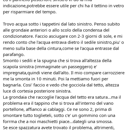
indicazione,potrebbe essere utile per chi ha il tettino in vetro
per risparmiare del tempo.
Trovo acqua sotto i tappetini dal lato sinistro. Penso subito
alle grondaie anteriori o allo scolo della condensa del
condizionatore. Faccio asciugare con 2-3 giorni di sole, e mi
rendo conto che l'acqua entrava dietro il sedile sinistro,piu' o
meno sulla base della cintura,come se l'acqua entrasse dal
parafango.
Smonto i sedili e la spugna che si trova all'altezza della
scapola sinistra (immaginate un passeggero) e'
impregnata,quindi viene dall'alto. Il mio compare carrozziere
me la smonta in 10 minuti. Poi la mettiamo fuori per
bagnarla. Cosi' faccio e vedo che gocciola dal tetto, altezza
luce di cortesia posteriore sinistra.
La grondaia che raccoglie l'acqua del tetto era satura...ma il
problema era il tappino che si trova all'interno del vano
portellone, affianco ai cablaggi. Ce ne sono 2, prima di
smontare tutto toglieteli, sotto c'e' un gommino con una
forrma che a noi maschietti piace...dategli una smossa.
Se esce spazzatura avete trovato il problema, altrimenti,