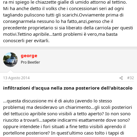
ra mi spiego le chiazzette gialle di umido attorno al tettino.
Mi ha anche detto il volks che i concessionari seri ad ogni
tagliando puliscono tutti gli scarichi.Ovviamente prima di
consegnarmela nessuno lo ha fatto,anzi,penso che il
precedente proprietario si sia liberato della carriola per questi
motivi.Tettino apribile...tanti problemi è vero,ma basta
conoscerli per evitarli.
george
Pro Beetler
13 Agosto 2014
#32
infiltrazioni d'acqua nella zona posteriore dell'abitacolo
...questa discussione mi é di aiuto (avendo lo stesso
problema) ma desideravo un chiarimento...gli scoli posteriori
del tettuccio apribile sono visibili a tetto aperto? Io non sono
riuscito a trovarli...sapete indicarmi esattamente dove sono?
oppure intendete i fori situati a fine tetto visibili aprendo il
portellone posteriore? In quest'ultimo caso tolto i tappi di