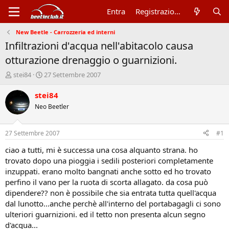
Entra
Registrazione
New Beetle - Carrozzeria ed interni
Infiltrazioni d'acqua nell'abitacolo causa
otturazione drenaggio o guarnizioni.
A
D
stei84
27 Settembre 2007
u
a
t
t
stei84
o
a
Neo Beetler
r
d
e
'
d
i
27 Settembre 2007
#1
i
n
s
i
ciao a tutti, mi è successa una cosa alquanto strana. ho
c
z
trovato dopo una pioggia i sedili posteriori completamente
u
i
inzuppati. erano molto bangnati anche sotto ed ho trovato
s
o
perfino il vano per la ruota di scorta allagato. da cosa può
s
dipendere?? non è possibile che sia entrata tutta quell'acqua
i
dal lunotto...anche perchè all'interno del portabagagli ci sono
o
n
ulteriori guarnizioni. ed il tetto non presenta alcun segno
e
d'acqua...