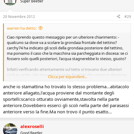
Super Beetler
20 Novembre 2012
#29
warren ha detto:
Ciao riprendo questo messaggio per un ulteriore chiarimento: -
qualcuno sa dove va a scolare la grondaia frontale del tettino?
carchy74 ha indicato gli scoli della grondaia posteriore del tettino,
ma poniamo il caso che la macchina sia parcheggiata in discesa: se ci
fossero solo quelli posteriori, l'acqua stagnerebbe lo stesso, giusto?
Infatti verificando attentamente sul tetto si trovano due ulteriori
scoli su ambo i lati ma verso la parte frontale che vanno in direzione
Clicca per espandere...
vano motore. Ho provato ad infilare un cavo pilota da elettricista e
dopo un po di strada, all'altezza dei montanti, si ferma e non capisco
anche io stamattina ho trovato lo stesso problema...abitacolo
dove dovrebbe uscire. Qualcuno sa darmi delle indicazioni?
anteriore allagato,l'acqua proviene dal montante degli
sportelli:scarico otturato ovviamente,stavolta nella parte
Grazie
anteriore.Dovebbero esserci gli scoli nella parte del parasassi
anteriore verso la fine.Ma non trovo il punto esatto...
alexroselli
Good Beetler