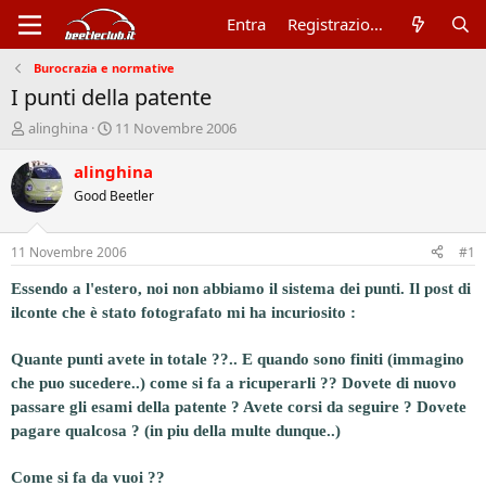
Entra
Registrazione
Burocrazia e normative
I punti della patente
A
D
alinghina
11 Novembre 2006
u
a
t
t
alinghina
o
a
Good Beetler
r
d
e
'
d
i
11 Novembre 2006
#1
i
n
s
i
Essendo a l'estero, noi non abbiamo il sistema dei punti. Il post di
c
z
ilconte che è stato fotografato mi ha incuriosito :
u
i
s
o
Quante punti avete in totale ??.. E quando sono finiti (immagino
s
i
che puo sucedere..) come si fa a ricuperarli ?? Dovete di nuovo
o
passare gli esami della patente ? Avete corsi da seguire ? Dovete
n
pagare qualcosa ? (in piu della multe dunque..)
e
Come si fa da vuoi ??