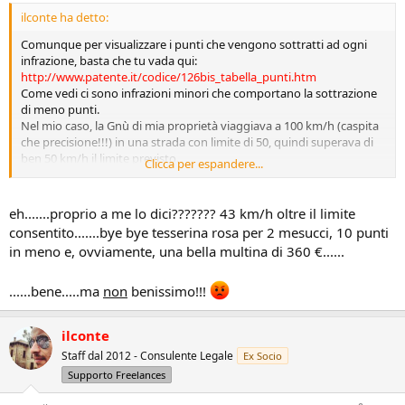
ilconte ha detto:
Comunque per visualizzare i punti che vengono sottratti ad ogni
infrazione, basta che tu vada qui:
http://www.patente.it/codice/126bis_tabella_punti.htm
Come vedi ci sono infrazioni minori che comportano la sottrazione
di meno punti.
Nel mio caso, la Gnù di mia proprietà viaggiava a 100 km/h (caspita
che precisione!!!) in una strada con limite di 50, quindi superava di
ben 50 km/h il limite previsto.
Clicca per espandere...
In base all'art. 142, comma 9, se superi di oltre 40 km/h un limite,
oltre alla sanzione amministrativa (multa), c'è quella accessoria della
sospensione della patente da 1 a 3 mesi. Ed i punti sottratti
eh.......proprio a me lo dici??????? 43 km/h oltre il limite
diventano 10 invece che 2.
consentito.......bye bye tesserina rosa per 2 mesucci, 10 punti
in meno e, ovviamente, una bella multina di 360 €......
......bene.....ma
non
benissimo!!!
ilconte
Staff dal 2012 - Consulente Legale
Ex Socio
Supporto Freelances