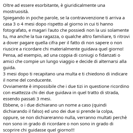
Oltre ad essere esorbitante, è giuridicalmente una
mostruosità.
Spiegando in poche parole, se la contravvenzione ti arriva a
casa 3 o 4 mesi dopo rispetto al giorno in cui ti hanno
fotografato, e magari l'auto che possiedi non la usi solamente
tu, ma anche la tua ragazza, o qualche altro familiare, ti ritrovi
a dover pagare quella cifra per il fatto di non sapere o non
riuscire a ricordare chi materialmente guidava quel giorno!
Pensa, ad esempio, ad una coppia di coniugi o fidanzati o
amici che compie un lungo viaggio e decide di alternarsi alla
guida.
3 mesi dopo ti recapitano una multa e ti chiedono di indicare
il nome del conducente.
Ovviamente è impossibile che i due tizi in questione ricordino
con esattezza chi dei due guidava in quel tratto di strada,
essendo passati 3 mesi.
Ebbene, o i due dichiarano un nome a caso (quindi
dichiarando il falso) ed uno dei due si prende la colpa,
oppure, se non dichiareranno nulla, verranno multati perchè
non sono in grado di ricordare o non sono in grado di
scoprire chi guidasse quel giorno!!!