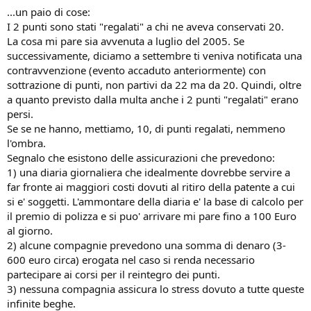
...un paio di cose:
I 2 punti sono stati "regalati" a chi ne aveva conservati 20.
La cosa mi pare sia avvenuta a luglio del 2005. Se
successivamente, diciamo a settembre ti veniva notificata una
contravvenzione (evento accaduto anteriormente) con
sottrazione di punti, non partivi da 22 ma da 20. Quindi, oltre
a quanto previsto dalla multa anche i 2 punti "regalati" erano
persi.
Se se ne hanno, mettiamo, 10, di punti regalati, nemmeno
l'ombra.
Segnalo che esistono delle assicurazioni che prevedono:
1) una diaria giornaliera che idealmente dovrebbe servire a
far fronte ai maggiori costi dovuti al ritiro della patente a cui
si e' soggetti. L'ammontare della diaria e' la base di calcolo per
il premio di polizza e si puo' arrivare mi pare fino a 100 Euro
al giorno.
2) alcune compagnie prevedono una somma di denaro (3-
600 euro circa) erogata nel caso si renda necessario
partecipare ai corsi per il reintegro dei punti.
3) nessuna compagnia assicura lo stress dovuto a tutte queste
infinite beghe.