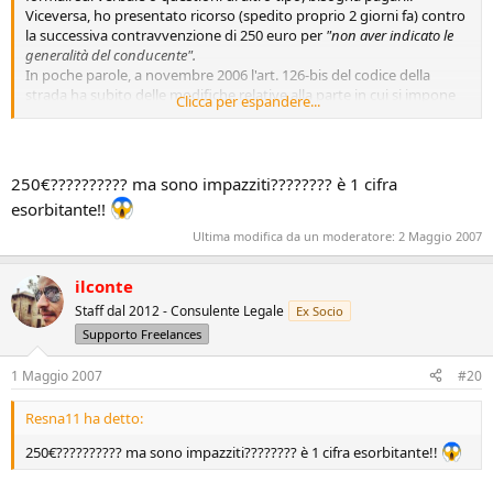
Viceversa, ho presentato ricorso (spedito proprio 2 giorni fa) contro
la successiva contravvenzione di 250 euro per
"non aver indicato le
generalità del conducente".
In poche parole, a novembre 2006 l'art. 126-bis del codice della
strada ha subito delle modifiche relative alla parte in cui si impone
Clicca per espandere...
di indicare il nome del trasgressore, qualora questo non coincida
con la persona del proprietario.
La nuova formulazione è più favorevole all'automobilista, ma
essendo una modifica recente non ho avuto modo di confrontare
250€?????????? ma sono impazziti???????? è 1 cifra
dei precedenti, quindi correrò il rischio sulla mia pelle...
esorbitante!!
Se andrà male, pazienza, se andrà bene, giro di aperitivi!!!
Ultima modifica da un moderatore:
2 Maggio 2007
Vi terrò aggiornati...
ilconte
Staff dal 2012 - Consulente Legale
Ex Socio
Supporto Freelances
1 Maggio 2007
#20
Resna11 ha detto:
250€?????????? ma sono impazziti???????? è 1 cifra esorbitante!!