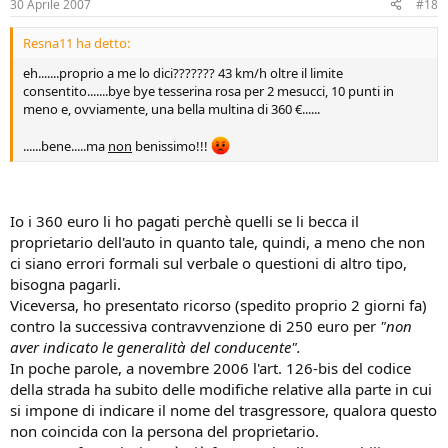
30 Aprile 2007
#18
Resna11 ha detto:
eh.......proprio a me lo dici??????? 43 km/h oltre il limite
consentito.......bye bye tesserina rosa per 2 mesucci, 10 punti in
meno e, ovviamente, una bella multina di 360 €......
......bene.....ma
non
benissimo!!!
Io i 360 euro li ho pagati perchè quelli se li becca il
proprietario dell'auto in quanto tale, quindi, a meno che non
ci siano errori formali sul verbale o questioni di altro tipo,
bisogna pagarli.
Viceversa, ho presentato ricorso (spedito proprio 2 giorni fa)
contro la successiva contravvenzione di 250 euro per
"non
aver indicato le generalità del conducente".
In poche parole, a novembre 2006 l'art. 126-bis del codice
della strada ha subito delle modifiche relative alla parte in cui
si impone di indicare il nome del trasgressore, qualora questo
non coincida con la persona del proprietario.