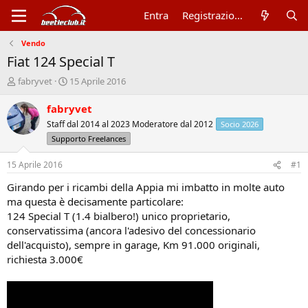
Entra
Registrazione
Vendo
Fiat 124 Special T
A
D
fabryvet
15 Aprile 2016
u
a
t
t
fabryvet
o
a
Staff dal 2014 al 2023 Moderatore dal 2012
Socio 2026
r
d
Supporto Freelances
e
'
d
i
15 Aprile 2016
#1
i
n
s
i
Girando per i ricambi della Appia mi imbatto in molte auto
c
z
ma questa è decisamente particolare:
u
i
124 Special T (1.4 bialbero!) unico proprietario,
s
o
s
conservatissima (ancora l'adesivo del concessionario
i
dell'acquisto), sempre in garage, Km 91.000 originali,
o
richiesta 3.000€
n
e