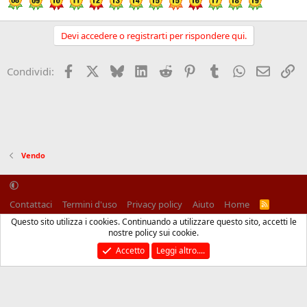
Devi accedere o registrarti per rispondere qui.
Facebook
X (Twitter)
Bluesky
LinkedIn
Reddit
Pinterest
Tumblr
WhatsApp
Email
Li
Condividi:
Vendo
Contattaci
Termini d'uso
Privacy policy
Aiuto
Home
R
S
Questo sito utilizza i cookies. Continuando a utilizzare questo sito, accetti le
S
®
Community platform by XenForo
© 2010-2025 XenForo Ltd.
nostre policy sui cookie.
Traduzione italiana Xenforo
Accetto
Leggi altro....