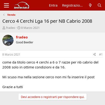
Entra
Registrazione
Vendo
Cerco 4 Cerchi Lga 16 per NB Cabrio 2008
A
D
fradeo
8 Marzo 2021
u
a
t
t
fradeo
o
a
Good Beetler
r
d
e
'
d
i
8 Marzo 2021
#1
i
n
s
i
come da titolo cerco 4 cerchi a 6 o 7 razze per nb cabrio del
c
z
2008 solo in ottime condizioni e da 16.
u
i
s
o
Mi scuso ma nella sezione cerco non mi fa inserire il post
s
i
Grazie a tutti
o
n
e
Devi accedere o registrarti per rispondere qui.