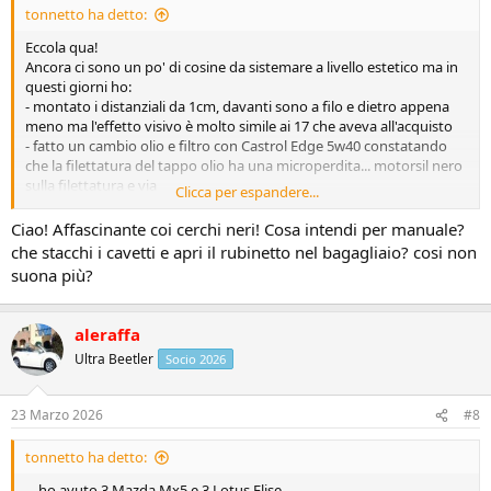
tonnetto ha detto:
Eccola qua!
Ancora ci sono un po' di cosine da sistemare a livello estetico ma in
questi giorni ho:
- montato i distanziali da 1cm, davanti sono a filo e dietro appena
meno ma l'effetto visivo è molto simile ai 17 che aveva all'acquisto
- fatto un cambio olio e filtro con Castrol Edge 5w40 constatando
che la filettatura del tappo olio ha una microperdita... motorsil nero
sulla filettatura e via
Clicca per espandere...
- da ieri simpaticamente la capote quando scende non si blocca più
e resta l'odioso suono del cicalino alla partenza ma al momento la
Ciao! Affascinante coi cerchi neri! Cosa intendi per manuale?
tengo in manuale così mi godo allegramente il sole... peraltro sono
che stacchi i cavetti e apri il rubinetto nel bagagliaio? cosi non
abituato ad auto con capote manuale (ho avuto 3 Mazda Mx5 e 3
suona più?
Lotus Elise).
Devo anche dirvi che con i soli distanziali l'assetto generale è
aleraffa
migliorato in modo impressionante, l'auto "si accuccia" in curva
Ultra Beetler
Socio 2026
molto meno e devo confessare di essermi alquanto divertito sul
misto per la validissima tenuta di strada.
23 Marzo 2026
#8
tonnetto ha detto:
....ho avuto 3 Mazda Mx5 e 3 Lotus Elise....