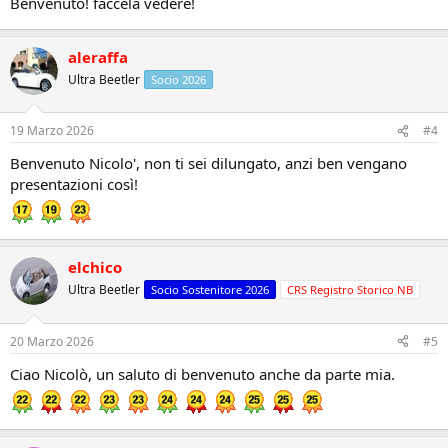
Benvenuto! faccela vedere!
aleraffa
Ultra Beetler
Socio 2026
19 Marzo 2026
#4
Benvenuto Nicolo', non ti sei dilungato, anzi ben vengano
presentazioni così!
elchico
Ultra Beetler
Socio Sostenitore 2026
CRS Registro Storico NB
20 Marzo 2026
#5
Ciao Nicolò, un saluto di benvenuto anche da parte mia.