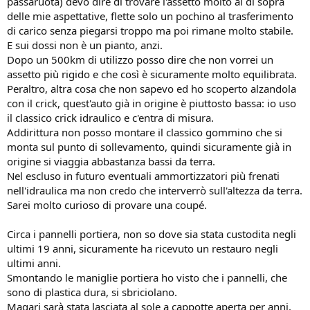
passaruota) devo dire di trovare l'assetto molto al di sopra
delle mie aspettative, flette solo un pochino al trasferimento
di carico senza piegarsi troppo ma poi rimane molto stabile.
E sui dossi non è un pianto, anzi.
Dopo un 500km di utilizzo posso dire che non vorrei un
assetto più rigido e che così è sicuramente molto equilibrata.
Peraltro, altra cosa che non sapevo ed ho scoperto alzandola
con il crick, quest'auto già in origine è piuttosto bassa: io uso
il classico crick idraulico e c'entra di misura.
Addirittura non posso montare il classico gommino che si
monta sul punto di sollevamento, quindi sicuramente già in
origine si viaggia abbastanza bassi da terra.
Nel escluso in futuro eventuali ammortizzatori più frenati
nell'idraulica ma non credo che interverrò sull'altezza da terra.
Sarei molto curioso di provare una coupé.
Circa i pannelli portiera, non so dove sia stata custodita negli
ultimi 19 anni, sicuramente ha ricevuto un restauro negli
ultimi anni.
Smontando le maniglie portiera ho visto che i pannelli, che
sono di plastica dura, si sbriciolano.
Magari sarà stata lasciata al sole a cappotte aperta per anni,