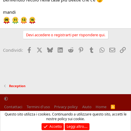
mandi
Devi accedere o registrarti per rispondere qui.
Facebook
X (Twitter)
Bluesky
LinkedIn
Reddit
Pinterest
Tumblr
WhatsApp
Email
Li
Condividi:
Reception
Contattaci
Termini d'uso
Privacy policy
Aiuto
Home
R
S
Questo sito utilizza i cookies. Continuando a utilizzare questo sito, accetti le
S
®
Community platform by XenForo
© 2010-2025 XenForo Ltd.
nostre policy sui cookie.
Traduzione italiana Xenforo
Accetto
Leggi altro....