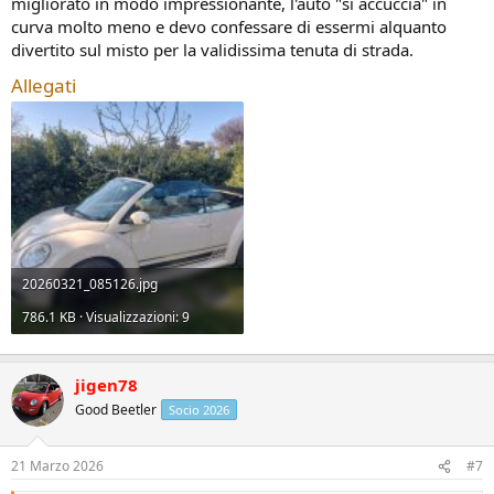
migliorato in modo impressionante, l'auto "si accuccia" in
curva molto meno e devo confessare di essermi alquanto
divertito sul misto per la validissima tenuta di strada.
Allegati
20260321_085126.jpg
786.1 KB · Visualizzazioni: 9
jigen78
Good Beetler
Socio 2026
21 Marzo 2026
#7