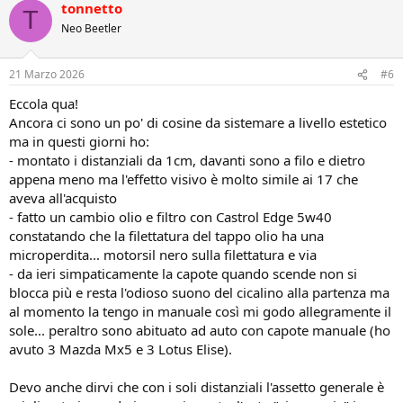
tonnetto
T
Neo Beetler
21 Marzo 2026
#6
Eccola qua!
Ancora ci sono un po' di cosine da sistemare a livello estetico
ma in questi giorni ho:
- montato i distanziali da 1cm, davanti sono a filo e dietro
appena meno ma l'effetto visivo è molto simile ai 17 che
aveva all'acquisto
- fatto un cambio olio e filtro con Castrol Edge 5w40
constatando che la filettatura del tappo olio ha una
microperdita... motorsil nero sulla filettatura e via
- da ieri simpaticamente la capote quando scende non si
blocca più e resta l'odioso suono del cicalino alla partenza ma
al momento la tengo in manuale così mi godo allegramente il
sole... peraltro sono abituato ad auto con capote manuale (ho
avuto 3 Mazda Mx5 e 3 Lotus Elise).
Devo anche dirvi che con i soli distanziali l'assetto generale è