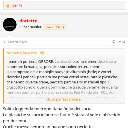
jigen78
R
e
a
darietto
z
i
Super Beetler
( Socio 2025 )
o
n
i
31 Marzo 2026
#14
:
tonnetto ha detto:
- pannelli portiera: ORRORE. Le plastiche sono tremende e, basta
smontare la maniglia, perché si sbriciolino letteralmente.
Ho comprato delle maniglie nuove in alluminio (belle) e vorrei
rivestire i pannelli portiera ma prima vorrei restaurare le plastiche
che hanno diverse crepe, peccato perché altri materiali tipo il
cruscotto sono di quella gommina che trasuda veramente qualità
mentre i pannelli portiera sono roba da Fiat Panda anni 80... ora
vedo se riesco a reperirli nuovi anche perché il resto degli interni,
Clicca per espandere...
contro ogni aspettativa, è praticamente perfetto, compresi i sedili in
pelle nera.
Solita leggenda metropolitana figlia dei social
Le plastiche si sbriciolano se l'auto è stata al sole e al freddo
per decenni
Quelle messe sempre in garage sono perfette