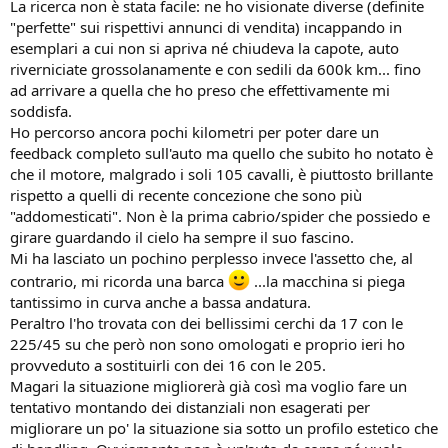
La ricerca non è stata facile: ne ho visionate diverse (definite
"perfette" sui rispettivi annunci di vendita) incappando in
esemplari a cui non si apriva né chiudeva la capote, auto
riverniciate grossolanamente e con sedili da 600k km... fino
ad arrivare a quella che ho preso che effettivamente mi
soddisfa.
Ho percorso ancora pochi kilometri per poter dare un
feedback completo sull'auto ma quello che subito ho notato è
che il motore, malgrado i soli 105 cavalli, è piuttosto brillante
rispetto a quelli di recente concezione che sono più
"addomesticati". Non è la prima cabrio/spider che possiedo e
girare guardando il cielo ha sempre il suo fascino.
Mi ha lasciato un pochino perplesso invece l'assetto che, al
contrario, mi ricorda una barca
...la macchina si piega
tantissimo in curva anche a bassa andatura.
Peraltro l'ho trovata con dei bellissimi cerchi da 17 con le
225/45 su che però non sono omologati e proprio ieri ho
provveduto a sostituirli con dei 16 con le 205.
Magari la situazione migliorerà già così ma voglio fare un
tentativo montando dei distanziali non esagerati per
migliorare un po' la situazione sia sotto un profilo estetico che