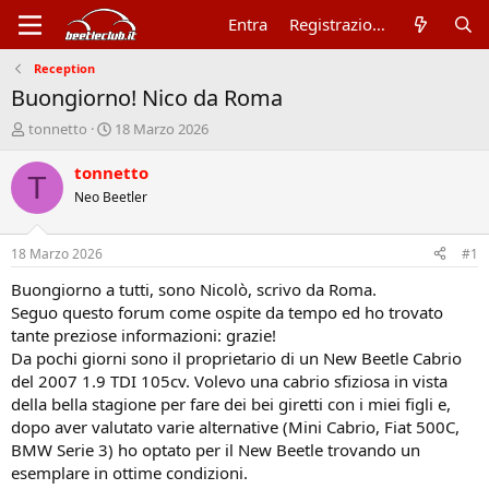
Entra
Registrazione
Reception
Buongiorno! Nico da Roma
A
D
tonnetto
18 Marzo 2026
u
a
t
t
tonnetto
T
o
a
Neo Beetler
r
d
e
'
d
i
18 Marzo 2026
#1
i
n
s
i
Buongiorno a tutti, sono Nicolò, scrivo da Roma.
c
z
Seguo questo forum come ospite da tempo ed ho trovato
u
i
tante preziose informazioni: grazie!
s
o
Da pochi giorni sono il proprietario di un New Beetle Cabrio
s
del 2007 1.9 TDI 105cv. Volevo una cabrio sfiziosa in vista
i
della bella stagione per fare dei bei giretti con i miei figli e,
o
n
dopo aver valutato varie alternative (Mini Cabrio, Fiat 500C,
e
BMW Serie 3) ho optato per il New Beetle trovando un
esemplare in ottime condizioni.