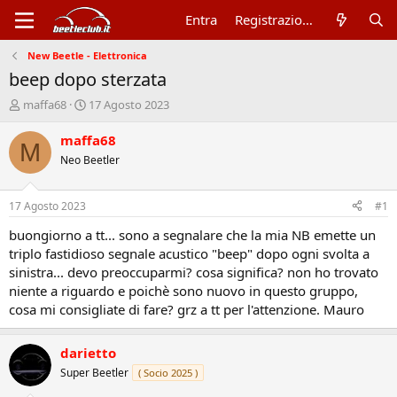
Entra
Registrazione
New Beetle - Elettronica
beep dopo sterzata
A
D
maffa68
17 Agosto 2023
u
a
t
t
maffa68
M
o
a
Neo Beetler
r
d
e
'
d
i
17 Agosto 2023
#1
i
n
s
i
buongiorno a tt... sono a segnalare che la mia NB emette un
c
z
triplo fastidioso segnale acustico "beep" dopo ogni svolta a
u
i
sinistra... devo preoccuparmi? cosa significa? non ho trovato
s
o
niente a riguardo e poichè sono nuovo in questo gruppo,
s
cosa mi consigliate di fare? grz a tt per l'attenzione. Mauro
i
o
n
darietto
e
Super Beetler
( Socio 2025 )