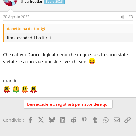
Ultra Beetler
Socio 2026
20 Agosto 2023
#3
darietto ha detto:
ltrmt dv ndr d 1 bn lttrut
Che cattivo Dario, digli almeno che in questa sito sono state
vietate le abbreviazioni stile i vecchi sms
mandi
Devi accedere o registrarti per rispondere qui.
Facebook
X (Twitter)
Bluesky
LinkedIn
Reddit
Pinterest
Tumblr
WhatsApp
Email
Li
Condividi: