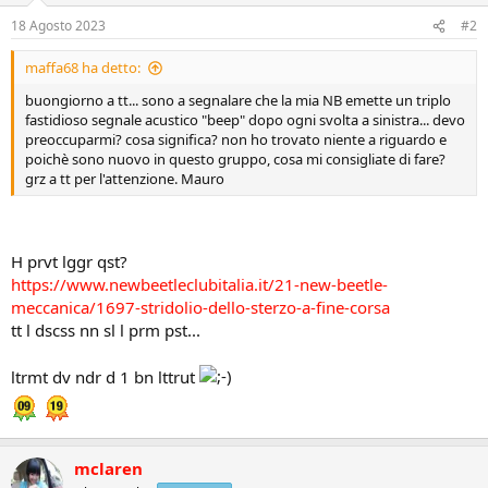
18 Agosto 2023
#2
maffa68 ha detto:
buongiorno a tt... sono a segnalare che la mia NB emette un triplo
fastidioso segnale acustico "beep" dopo ogni svolta a sinistra... devo
preoccuparmi? cosa significa? non ho trovato niente a riguardo e
poichè sono nuovo in questo gruppo, cosa mi consigliate di fare?
grz a tt per l'attenzione. Mauro
H prvt lggr qst?
https://www.newbeetleclubitalia.it/21-new-beetle-
meccanica/1697-stridolio-dello-sterzo-a-fine-corsa
tt l dscss nn sl l prm pst...
ltrmt dv ndr d 1 bn lttrut
mclaren