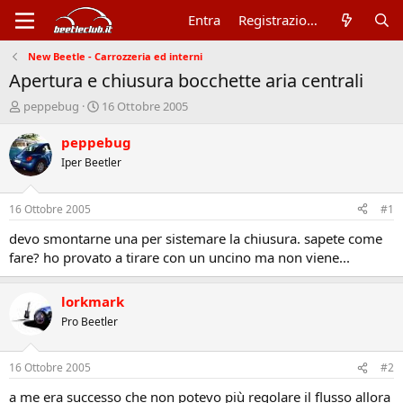
Entra
Registrazione
New Beetle - Carrozzeria ed interni
Apertura e chiusura bocchette aria centrali
A
D
peppebug
16 Ottobre 2005
u
a
t
t
peppebug
o
a
Iper Beetler
r
d
e
'
d
i
16 Ottobre 2005
#1
i
n
s
i
devo smontarne una per sistemare la chiusura. sapete come
c
z
fare? ho provato a tirare con un uncino ma non viene...
u
i
s
o
s
lorkmark
i
Pro Beetler
o
n
e
16 Ottobre 2005
#2
a me era successo che non potevo più regolare il flusso allora