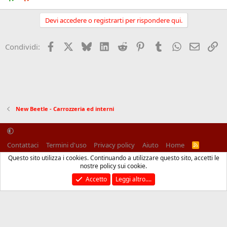
Devi accedere o registrarti per rispondere qui.
Facebook
X (Twitter)
Bluesky
LinkedIn
Reddit
Pinterest
Tumblr
WhatsApp
Email
Li
Condividi:
New Beetle - Carrozzeria ed interni
Contattaci
Termini d'uso
Privacy policy
Aiuto
Home
R
S
Questo sito utilizza i cookies. Continuando a utilizzare questo sito, accetti le
S
®
Community platform by XenForo
© 2010-2025 XenForo Ltd.
nostre policy sui cookie.
Traduzione italiana Xenforo
Accetto
Leggi altro....