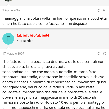
3 Aprile 2007
#4
mannaggia! una volta i volks mi hanno riparato una bocchetta
e non ho fatto caso a come facevano....mi dispiace!
fabiofabiofabio66
F
Neo Beetler
17 Maggio 2007
#5
l'ho fatto io ieri, la bocchetta di sinistra delle due centrali non
chiudeva piu, la rotella girava a vuoto.
sono andato da uno che monta autoradio, mi sono fatto
smontare l'autoradio, operazione impossibile senza la chiave
adatta e senza un minimo di conoscenza dei movimenti giusti
per sganciarla, dal buco della radio si vede in alto l'asta
collegata al meccanismo che chiude la bocchetta e la rotella
dove si era sganciata, riaggaciata in meno di 20 secondi
rimessa a posto la radio .Ho dato 10 euro per lo smontaggio
e il rimontaggio,chi me l'ha smontata non voleva nulla ma ho