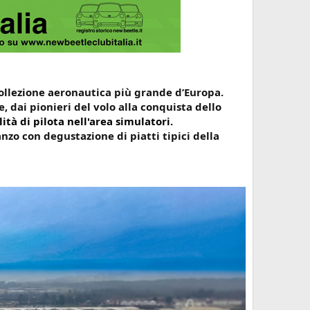
collezione aeronautica più grande d’Europa.
, dai pionieri del volo alla conquista dello
lità di pilota nell'area simulatori.
nzo con degustazione di piatti tipici della