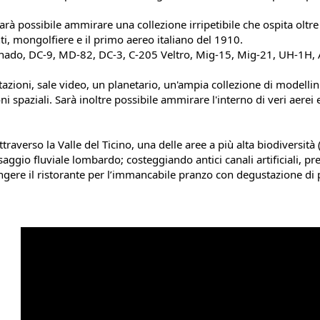
sarà possibile ammirare una collezione irripetibile che ospita oltre 1
ianti, mongolfiere e il primo aereo italiano del 1910.
ornado, DC-9, MD-82, DC-3, C-205 Veltro, Mig-15, Mig-21, UH-1H, 
zioni, sale video, un planetario, un'ampia collezione di modellin
ni spaziali. Sarà inoltre possibile ammirare l'interno di veri aerei
raverso la Valle del Ticino, una delle aree a più alta biodiversità 
aggio fluviale lombardo; costeggiando antici canali artificiali, pr
ngere il ristorante per l’immancabile pranzo con degustazione di pia