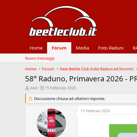
Home
Forum
Media
Foto Raduni
R
Nuovi messaggi
Home
Forum
New Beetle Club Italia Raduni ed Incontri
58° Raduno, Primavera 2026 -
A
D
AAA
15 Febbraio 2026
u
a
t
Discussione chiusa ad ulteriori risposte.
t
o
a
r
d
15 Febbraio 2026
e
'
d
i
.
i
n
s
i