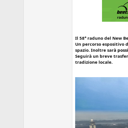
Il 58° raduno del New Be
Un percorso espositivo di
spazio. Inoltre sar
à possi
Seguirà un breve trasfer
tradizione locale.