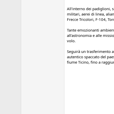
All'interno dei padiglioni, 
militari, aerei di linea, al
Frecce Tricolori, F-104, T
Tante emozionanti ambienta
all'astronomia e alle missio
volo.
Seguirà un trasferimento att
autentico spaccato del paes
fiume Ticino, fino a raggiu