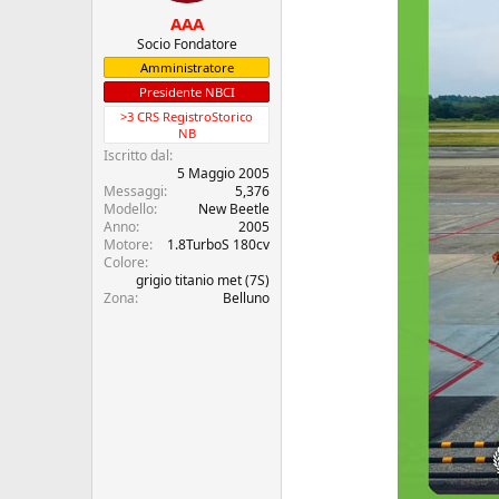
c
z
u
i
AAA
s
o
Socio Fondatore
s
Amministratore
i
Presidente NBCI
o
>3 CRS RegistroStorico
n
NB
e
Iscritto dal
5 Maggio 2005
Messaggi
5,376
Modello
New Beetle
Anno
2005
Motore
1.8TurboS 180cv
Colore
grigio titanio met (7S)
Zona
Belluno