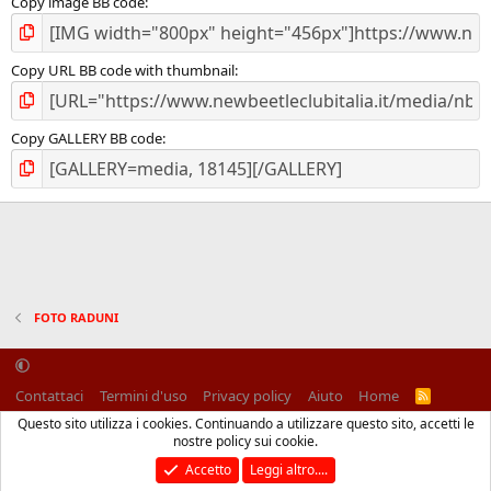
Copy image BB code
Copy URL BB code with thumbnail
Copy GALLERY BB code
FOTO RADUNI
Contattaci
Termini d'uso
Privacy policy
Aiuto
Home
R
S
Questo sito utilizza i cookies. Continuando a utilizzare questo sito, accetti le
S
®
Community platform by XenForo
© 2010-2025 XenForo Ltd.
nostre policy sui cookie.
Traduzione italiana Xenforo
Accetto
Leggi altro....