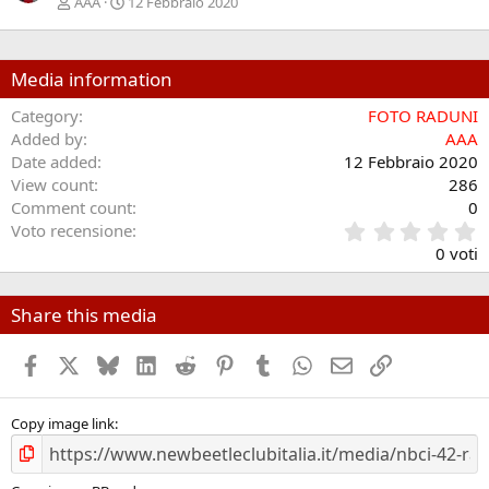
AAA
12 Febbraio 2020
Media information
Category
FOTO RADUNI
Added by
AAA
Date added
12 Febbraio 2020
View count
286
Comment count
0
0
Voto recensione
.
0 voti
0
0
s
Share this media
t
e
Facebook
X (Twitter)
Bluesky
LinkedIn
Reddit
Pinterest
Tumblr
WhatsApp
Email
Link
l
l
e
/
Copy image link
a