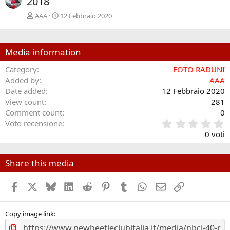
2018
AAA
12 Febbraio 2020
Media information
Category
FOTO RADUNI
Added by
AAA
Date added
12 Febbraio 2020
View count
281
Comment count
0
0
Voto recensione
.
0 voti
0
0
s
Share this media
t
e
Facebook
X (Twitter)
Bluesky
LinkedIn
Reddit
Pinterest
Tumblr
WhatsApp
Email
Link
l
l
e
/
Copy image link
a