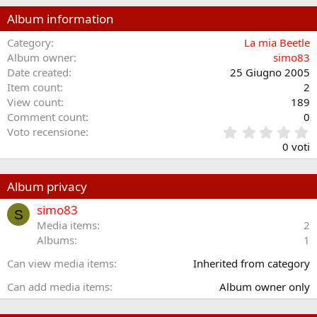
Album information
Category
La mia Beetle
Album owner
simo83
Date created
25 Giugno 2005
Item count
2
View count
189
Comment count
0
0
Voto recensione
.
0 voti
0
0
s
Album privacy
t
e
simo83
S
l
Media items
2
l
Albums
1
e
/
Can view media items
Inherited from category
a
Can add media items
Album owner only