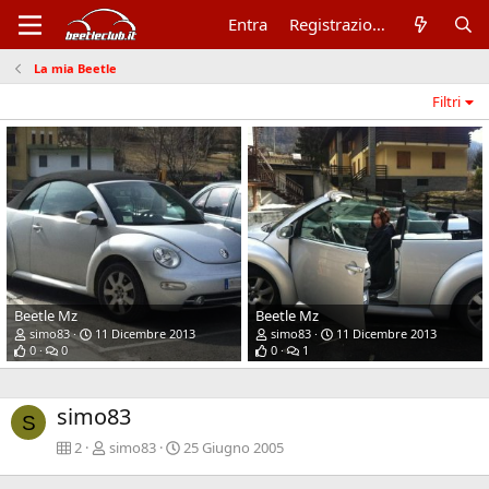
Entra
Registrazione
La mia Beetle
Filtri
Beetle Mz
Beetle Mz
simo83
11 Dicembre 2013
simo83
11 Dicembre 2013
0
0
0
1
simo83
S
2
simo83
25 Giugno 2005