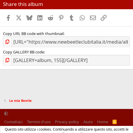
Share this album
Facebook
X (Twitter)
Bluesky
LinkedIn
Reddit
Pinterest
Tumblr
WhatsApp
Email
Link
Copy URL BB code with thumbnail
Copy GALLERY BB code
La mia Beetle
Contattaci
Termini d'uso
Privacy policy
Aiuto
Home
R
S
Questo sito utilizza i cookies. Continuando a utilizzare questo sito, accetti le
S
®
Community platform by XenForo
© 2010-2025 XenForo Ltd.