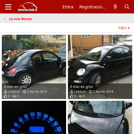
Entra
Registrazione
La mia Beetle
Filtri
il mio ex gnu
il mio ex gnu
robbuh
2 Aprile 2014
robbuh
2 Aprile 2014
0
0
0
0