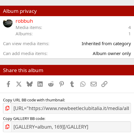
0
s
Album privacy
t
e
robbuh
l
Media items
4
l
Albums
1
e
/
Can view media items
Inherited from category
a
Can add media items
Album owner only
Share this album
Facebook
X (Twitter)
Bluesky
LinkedIn
Reddit
Pinterest
Tumblr
WhatsApp
Email
Link
Copy URL BB code with thumbnail
Copy GALLERY BB code