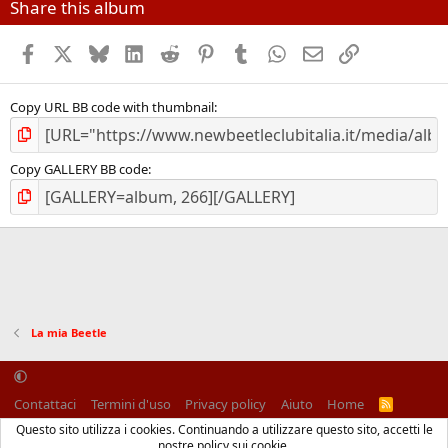
Share this album
Facebook
X (Twitter)
Bluesky
LinkedIn
Reddit
Pinterest
Tumblr
WhatsApp
Email
Link
Copy URL BB code with thumbnail
Copy GALLERY BB code
La mia Beetle
Contattaci
Termini d'uso
Privacy policy
Aiuto
Home
R
S
Questo sito utilizza i cookies. Continuando a utilizzare questo sito, accetti le
S
®
Community platform by XenForo
© 2010-2025 XenForo Ltd.
nostre policy sui cookie.