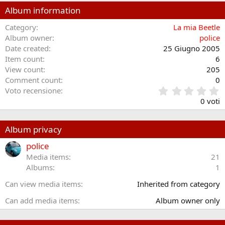
Album information
Category
La mia Beetle
Album owner
police
Date created
25 Giugno 2005
Item count
6
View count
205
Comment count
0
0
Voto recensione
.
0 voti
0
0
s
Album privacy
t
e
police
l
Media items
21
l
Albums
1
e
/
Can view media items
Inherited from category
a
Can add media items
Album owner only