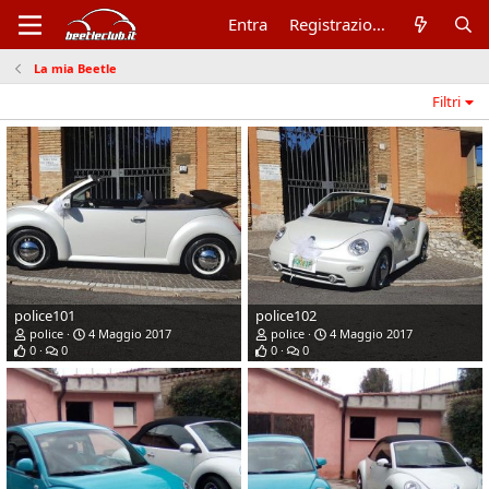
Entra
Registrazione
La mia Beetle
Filtri
police101
police102
police
4 Maggio 2017
police
4 Maggio 2017
0
0
0
0