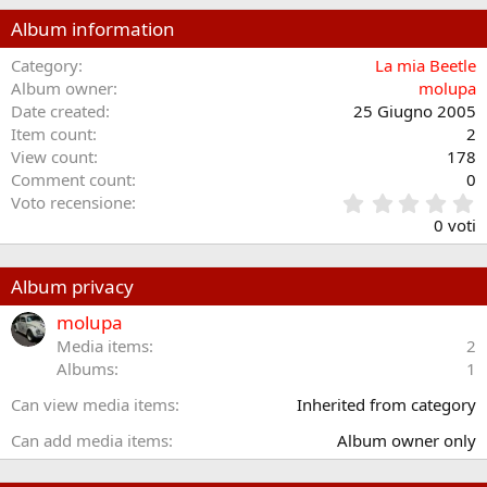
Album information
Category
La mia Beetle
Album owner
molupa
Date created
25 Giugno 2005
Item count
2
View count
178
Comment count
0
0
Voto recensione
.
0 voti
0
0
s
Album privacy
t
e
molupa
l
Media items
2
l
Albums
1
e
/
Can view media items
Inherited from category
a
Can add media items
Album owner only