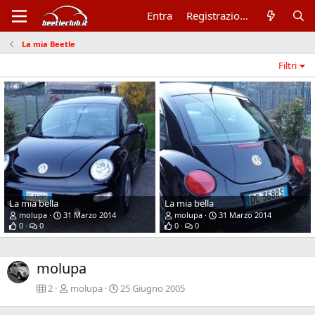
Entra
Registrazione
La mia Beetle
Filtri
La mia bella
La mia bella
molupa
31 Marzo 2014
molupa
31 Marzo 2014
0
0
0
0
molupa
2
molupa
25 Giugno 2005