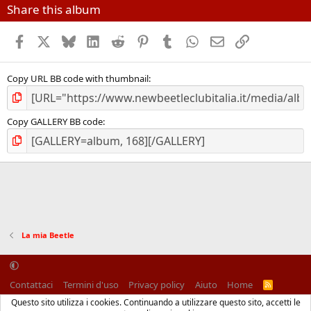
Share this album
Facebook
X (Twitter)
Bluesky
LinkedIn
Reddit
Pinterest
Tumblr
WhatsApp
Email
Link
Copy URL BB code with thumbnail
Copy GALLERY BB code
La mia Beetle
Contattaci
Termini d'uso
Privacy policy
Aiuto
Home
R
S
Questo sito utilizza i cookies. Continuando a utilizzare questo sito, accetti le
S
®
Community platform by XenForo
© 2010-2025 XenForo Ltd.