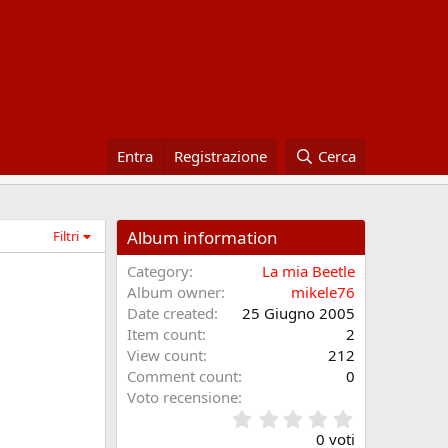
Entra
Registrazione
Cerca
Album information
Filtri
Category
La mia Beetle
Album owner
mikele76
Date created
25 Giugno 2005
Item count
2
View count
212
Comment count
0
Voto recensione
0
.
0 voti