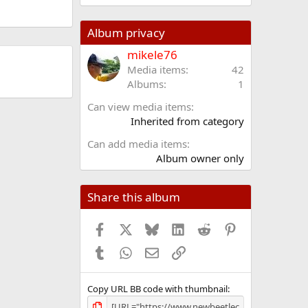
0
0
s
Album privacy
t
e
mikele76
l
Media items
42
l
Albums
1
e
/
Can view media items
a
Inherited from category
Can add media items
Album owner only
Share this album
Facebook
X (Twitter)
Bluesky
LinkedIn
Reddit
Pinterest
Tumblr
WhatsApp
Email
Link
Copy URL BB code with thumbnail