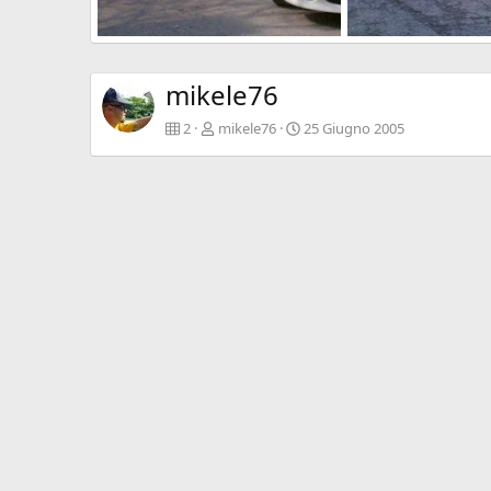
Di Tutto di pi?...
Le vacanze dei Gnubi
mikele76
2 Gennaio 2014
mikele76
17 Agos
0
0
0
1
mikele76
2
mikele76
25 Giugno 2005