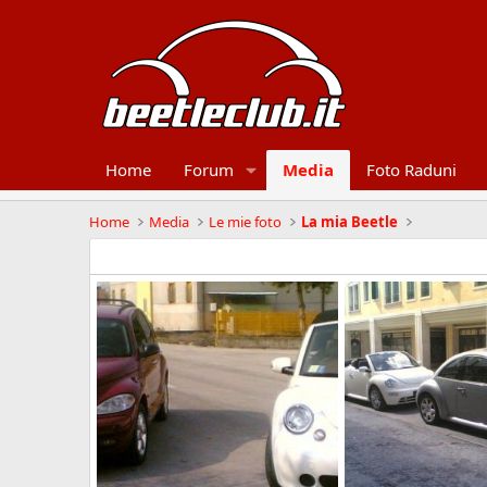
Home
Forum
Media
Foto Raduni
Home
Media
Le mie foto
La mia Beetle