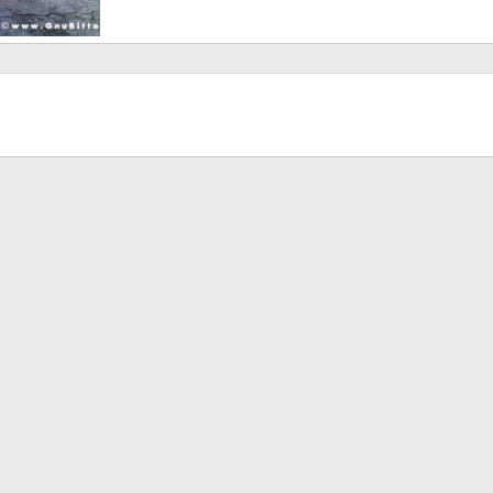
tters!
to 2006