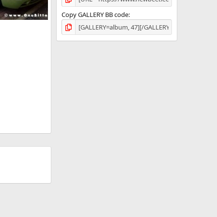
Copy GALLERY BB code
!
mbre 2009