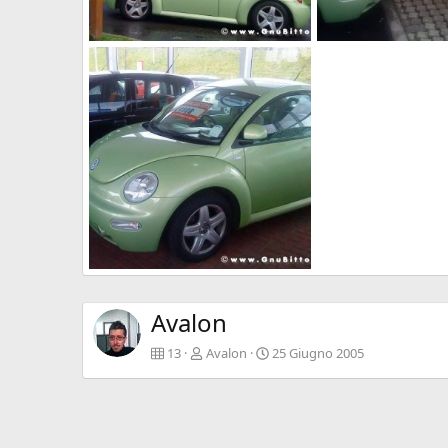
Le Foto dei Membri!
Le Foto dei Membri!
Avalon
15 Novembre 2009
Avalon
15 Novem
0
0
0
0
Le Foto dei Membri!
Avalon
15 Novembre 2009
0
1
Avalon
13
Avalon
25 Giugno 2005