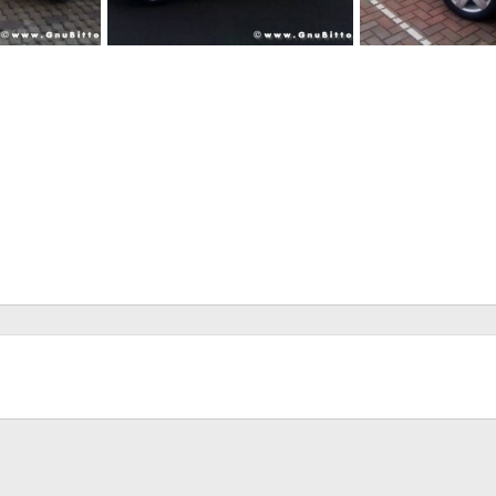
Le Foto dei Membri!
Le Foto dei Membri
bre 2009
Avalon
15 Novembre 2009
Avalon
15 Nove
0
0
0
0