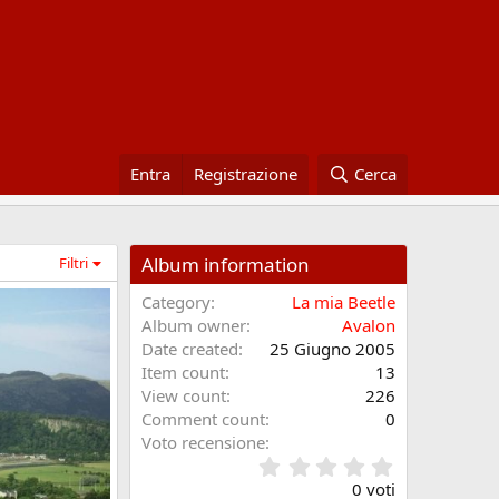
Entra
Registrazione
Cerca
Album information
Filtri
Category
La mia Beetle
Album owner
Avalon
Date created
25 Giugno 2005
Item count
13
View count
226
Comment count
0
Voto recensione
0
.
0 voti