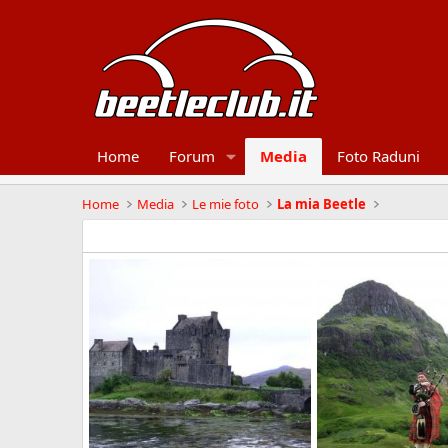
Home
Forum
Media
Foto Raduni
Home
Media
Le mie foto
La mia Beetle