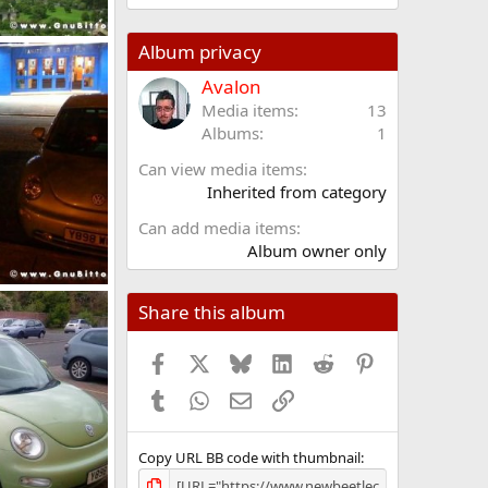
0
0
s
!
Album privacy
t
mbre 2009
e
Avalon
l
Media items
13
l
Albums
1
e
/
Can view media items
a
Inherited from category
Can add media items
Album owner only
!
Share this album
mbre 2009
Facebook
X (Twitter)
Bluesky
LinkedIn
Reddit
Pinterest
Tumblr
WhatsApp
Email
Link
Copy URL BB code with thumbnail