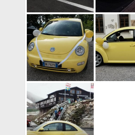
img 20170123 095917
img 20161209 23580
alessandro
23 Gennaio 2017
alessandro
23 Ge
0
1
0
0
MATRIMONIO
MATRIMONIO
alessandro
14 Settembre 2015
alessandro
14 Se
0
0
0
3