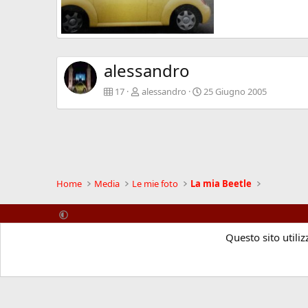
Gro?glockner
alessandro
7 Agosto 2015
0
0
alessandro
17
alessandro
25 Giugno 2005
Home
Media
Le mie foto
La mia Beetle
Questo sito utiliz