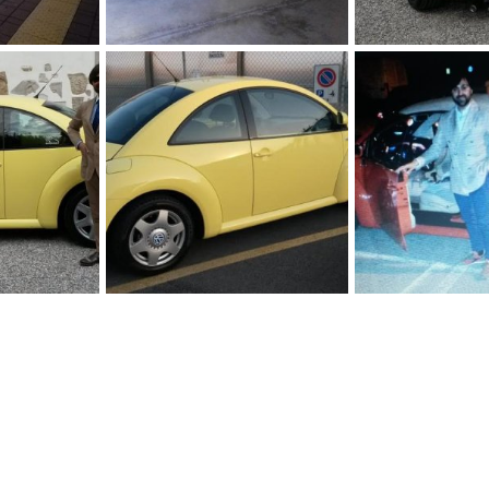
4
img 20161222 113550
MATRIMONIO
nnaio 2017
alessandro
23 Gennaio 2017
alessandro
14 S
0
0
0
0
unnamed 2
incontro a Pedave
ttembre 2015
alessandro
26 Agosto 2015
alessandro
23 A
0
0
0
0