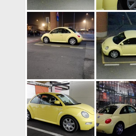
img 20161209 232155 135476
img 20161209 18515
alessandro
23 Gennaio 2017
alessandro
23 Ge
0
0
0
0
img 20161209 235739
img 20161209 23215
alessandro
23 Gennaio 2017
alessandro
23 Ge
0
0
0
0