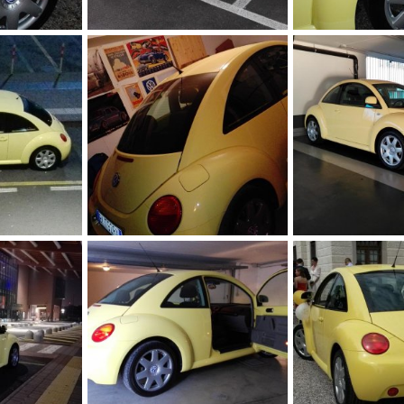
4 717543
img 20170123 095906
img 20161209 1851
nnaio 2017
alessandro
23 Gennaio 2017
alessandro
23 G
0
0
0
0
5
img 20170111 114322
img 20161213 0917
nnaio 2017
alessandro
23 Gennaio 2017
alessandro
23 G
0
0
0
0