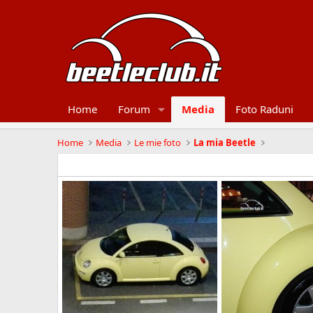
Home
Forum
Media
Foto Raduni
Home
Media
Le mie foto
La mia Beetle