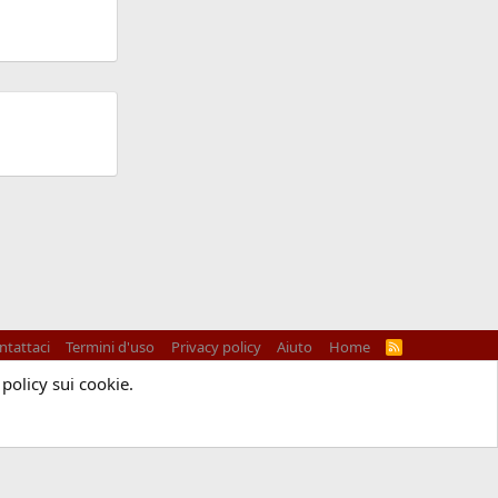
ntattaci
Termini d'uso
Privacy policy
Aiuto
Home
R
S
S
 policy sui cookie.