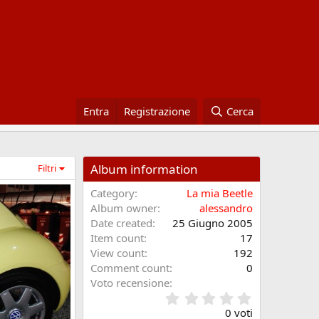
Entra
Registrazione
Cerca
Album information
Filtri
Category
La mia Beetle
Album owner
alessandro
Date created
25 Giugno 2005
Item count
17
View count
192
Comment count
0
Voto recensione
0
.
0 voti