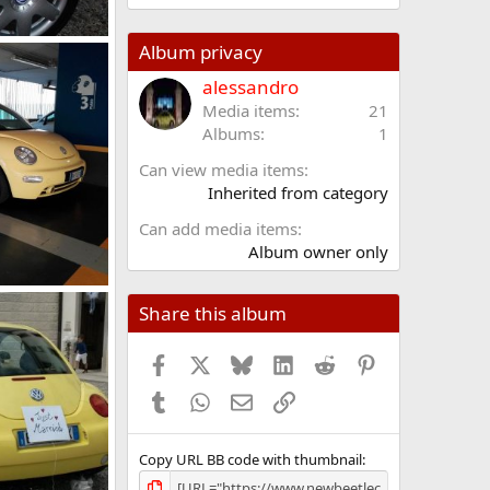
0
0
s
54
Album privacy
t
ennaio 2017
e
alessandro
l
Media items
21
l
Albums
1
e
/
Can view media items
a
Inherited from category
Can add media items
Album owner only
06
Share this album
ennaio 2017
Facebook
X (Twitter)
Bluesky
LinkedIn
Reddit
Pinterest
Tumblr
WhatsApp
Email
Link
Copy URL BB code with thumbnail