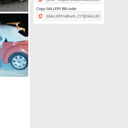
Copy GALLERY BB code
ettembre 2015
na
gosto 2015