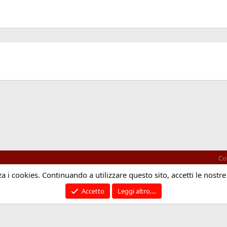
Co
za i cookies. Continuando a utilizzare questo sito, accetti le nostre
®
Community platform by XenForo
© 2010-2025 XenForo Ltd.
Traduzione italiana Xenforo
Accetto
Leggi altro....