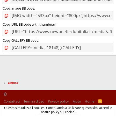
Copy image BB code
Copy URL BB code with thumbnail
Copy GALLERY BB code
elchico
Contattaci
Termini d'uso
Privacy policy
Aiuto
Home
R
S
Questo sito utilizza i cookies. Continuando a utilizzare questo sito, accetti le
S
®
Community platform by XenForo
© 2010-2025 XenForo Ltd.
nostre policy sui cookie.