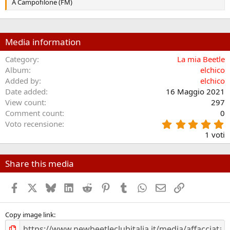
A Campofilone (FM)
Media information
Category
La mia Beetle
Album
elchico
Added by
elchico
Date added
16 Maggio 2021
View count
297
Comment count
0
5
Voto recensione
.
1 voti
0
0
s
Share this media
t
e
Facebook
X (Twitter)
Bluesky
LinkedIn
Reddit
Pinterest
Tumblr
WhatsApp
Email
Link
l
l
e
/
Copy image link
a