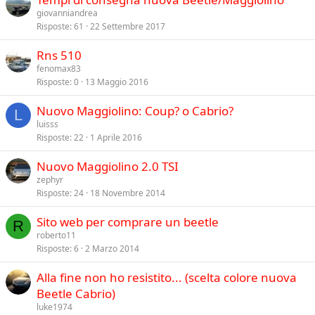
giovanniandrea
Risposte
61
22 Settembre 2017
Rns 510
fenomax83
Risposte
0
13 Maggio 2016
Nuovo Maggiolino: Coup? o Cabrio?
L
luisss
Risposte
22
1 Aprile 2016
Nuovo Maggiolino 2.0 TSI
zephyr
Risposte
24
18 Novembre 2014
Sito web per comprare un beetle
R
roberto11
Risposte
6
2 Marzo 2014
Alla fine non ho resistito... (scelta colore nuova
Beetle Cabrio)
luke1974