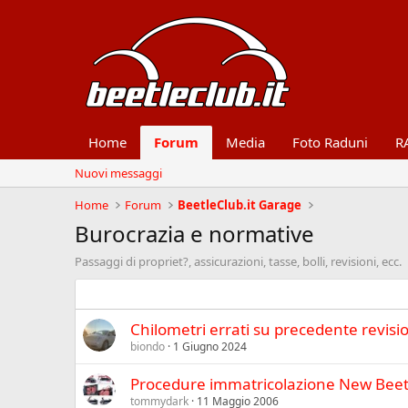
Home
Forum
Media
Foto Raduni
R
Nuovi messaggi
Home
Forum
BeetleClub.it Garage
Burocrazia e normative
Passaggi di propriet?, assicurazioni, tasse, bolli, revisioni, ecc.
Chilometri errati su precedente revisi
biondo
1 Giugno 2024
Procedure immatricolazione New Beetl
tommydark
11 Maggio 2006