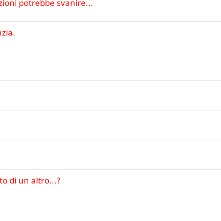
zioni potrebbe svanire...
zia.
o di un altro...?