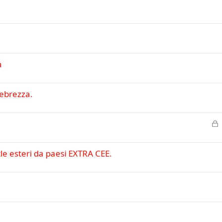
a
'ebrezza.
C
h
i
e esteri da paesi EXTRA CEE.
u
s
o