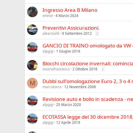
Ingresso Area B Milano
oninot
4 Marzo 2024
Preventivi Assicurazioni.
alexroselli
9 Settembre 2012
2
GANCIO DI TRAINO omologato da VW co
alpgigi
1 Giugno 2019
Blocchi circolazione invernali: cominc
iosonofrancesco
2 Ottobre 2018
2
Dubbi sull'omologazione Euro 2, 3 o 4 
M
marcotorra
12 Novembre 2008
Revisione auto e bollo in scadenza - 
alpgigi
25 Marzo 2020
ECOTASSA legge del 30 dicembre 2018, 
alpgigi
12 Aprile 2019