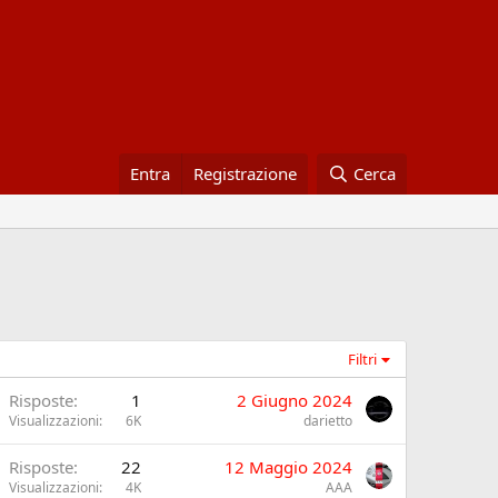
Entra
Registrazione
Cerca
Filtri
Risposte
1
2 Giugno 2024
Visualizzazioni
6K
darietto
Risposte
22
12 Maggio 2024
Visualizzazioni
4K
AAA