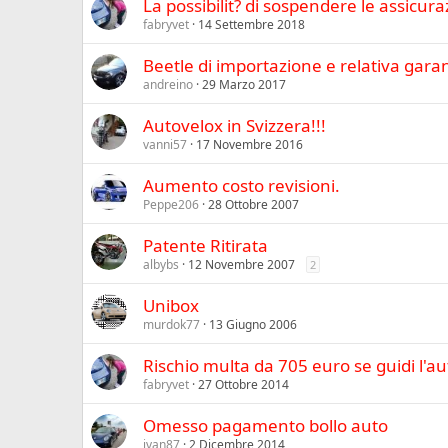
La possibilit? di sospendere le assicura
fabryvet
14 Settembre 2018
Beetle di importazione e relativa garan
andreino
29 Marzo 2017
Autovelox in Svizzera!!!
vanni57
17 Novembre 2016
Aumento costo revisioni.
Peppe206
28 Ottobre 2007
Patente Ritirata
albybs
12 Novembre 2007
2
Unibox
murdok77
13 Giugno 2006
Rischio multa da 705 euro se guidi l'aut
fabryvet
27 Ottobre 2014
Omesso pagamento bollo auto
ivan87
2 Dicembre 2014