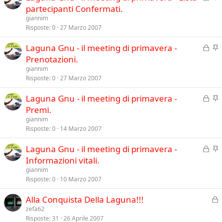
h
n
partecipanti Confermati.
e
i
e
n
giannim
u
v
Risposte
0
27 Marzo 2007
z
s
i
a
C
I
Laguna Gnu - il meeting di primavera -
o
d
h
n
Prenotazioni.
e
i
e
n
giannim
u
v
Risposte
0
27 Marzo 2007
z
s
i
a
C
I
Laguna Gnu - il meeting di primavera -
o
d
h
n
Premi.
e
i
e
n
giannim
u
v
Risposte
0
14 Marzo 2007
z
s
i
a
C
I
Laguna Gnu - il meeting di primavera -
o
d
h
n
Informazioni vitali.
e
i
e
n
giannim
u
v
Risposte
0
10 Marzo 2007
z
s
i
a
C
Alla Conquista Della Laguna!!!
o
d
h
zefa62
e
Risposte
31
26 Aprile 2007
i
n