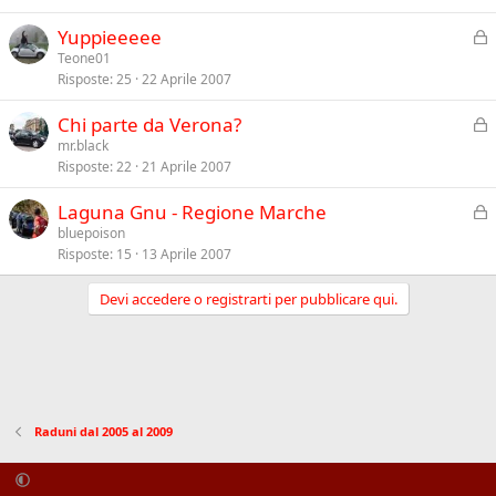
u
z
C
Yuppieeeee
s
a
h
Teone01
o
Risposte
25
22 Aprile 2007
i
u
C
Chi parte da Verona?
s
h
mr.black
o
Risposte
22
21 Aprile 2007
i
u
C
Laguna Gnu - Regione Marche
s
h
bluepoison
o
Risposte
15
13 Aprile 2007
i
u
Devi accedere o registrarti per pubblicare qui.
s
o
Raduni dal 2005 al 2009