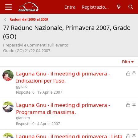
Entra
Registrazione
Raduni dal 2005 al 2009
7? Raduno Nazionale, Primavera 2007, Grado
(GO)
Preparativi e Commenti sull' evento:
Grado (GO) 21/22-04-2007
Filtri
C
I
Laguna Gnu - il meeting di primavera -
h
n
Indicazioni per l'uso.
i
e
ggiulio
u
v
Risposte
0
19 Aprile 2007
s
i
C
I
Laguna Gnu - il meeting di primavera -
o
d
h
n
Programma di massima.
e
i
e
n
giannim
u
v
Risposte
0
4 Aprile 2007
z
s
i
a
C
I
Laguna Gnu - il meeting di primavera - Lista
o
d