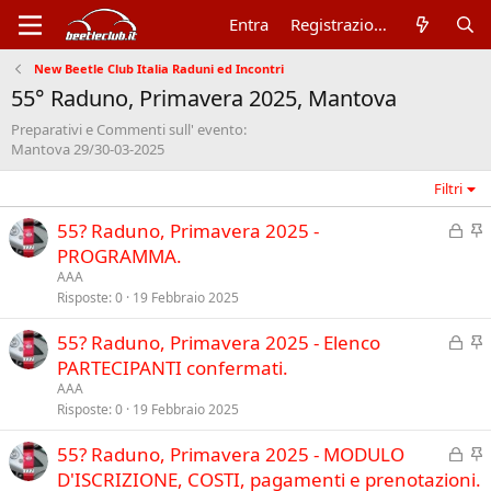
Entra
Registrazione
New Beetle Club Italia Raduni ed Incontri
55° Raduno, Primavera 2025, Mantova
Preparativi e Commenti sull' evento:
Mantova 29/30-03-2025
Filtri
C
I
55? Raduno, Primavera 2025 -
h
n
PROGRAMMA.
i
e
AAA
u
v
Risposte
0
19 Febbraio 2025
s
i
C
I
55? Raduno, Primavera 2025 - Elenco
o
d
h
n
PARTECIPANTI confermati.
e
i
e
n
AAA
u
v
Risposte
0
19 Febbraio 2025
z
s
i
a
C
I
55? Raduno, Primavera 2025 - MODULO
o
d
h
n
D'ISCRIZIONE, COSTI, pagamenti e prenotazioni.
e