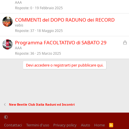
i
e
n
AAA
u
v
Risposte
0
19 Febbraio 2025
z
s
i
a
COMMENTI del DOPO RADUNO dei RECORD
o
d
vabis
e
Risposte
37
18 Maggio 2025
n
z
C
Programma FACOLTATIVO di SABATO 29
a
h
AAA
Risposte
36
25 Marzo 2025
i
u
Devi accedere o registrarti per pubblicare qui.
s
o
New Beetle Club Italia Raduni ed Incontri
Contattaci
Termini d'uso
Privacy policy
Aiuto
Home
R
S