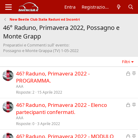
Entra
Registrazione
New Beetle Club Italia Raduni ed Incontri
46° Raduno, Primavera 2022, Possagno e
Monte Grapp
Preparativi e Commenti sull' evento:
Possagno e Monte Grappa (TV) 1-05-2022
Filtri
C
I
46? Raduno, Primavera 2022 -
h
n
PROGRAMMA.
i
e
AAA
u
v
Risposte
2
15 Aprile 2022
s
i
C
I
46? Raduno, Primavera 2022 - Elenco
o
d
h
n
partecipanti confermati.
e
i
e
n
AAA
u
v
Risposte
0
3 Aprile 2022
z
s
i
a
C
I
46? Raduno, Primavera 2022 - MODULO
o
d