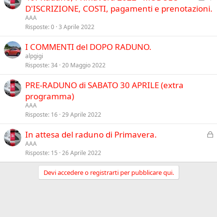
h
n
D'ISCRIZIONE, COSTI, pagamenti e prenotazioni.
e
i
e
n
AAA
u
v
Risposte
0
3 Aprile 2022
z
s
i
a
I COMMENTI del DOPO RADUNO.
o
d
alpgigi
e
Risposte
34
20 Maggio 2022
n
z
PRE-RADUNO di SABATO 30 APRILE (extra
a
programma)
AAA
Risposte
16
29 Aprile 2022
C
In attesa del raduno di Primavera.
h
AAA
Risposte
15
26 Aprile 2022
i
u
Devi accedere o registrarti per pubblicare qui.
s
o