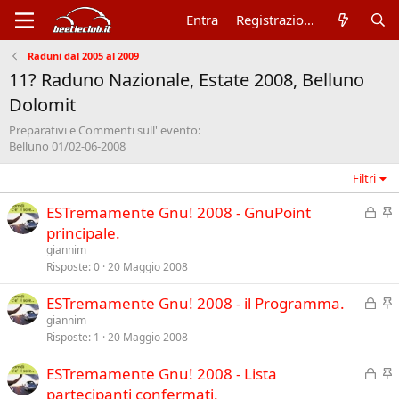
Entra
Registrazione
Raduni dal 2005 al 2009
11? Raduno Nazionale, Estate 2008, Belluno
Dolomit
Preparativi e Commenti sull' evento:
Belluno 01/02-06-2008
Filtri
C
I
ESTremamente Gnu! 2008 - GnuPoint
h
n
principale.
i
e
giannim
u
v
Risposte
0
20 Maggio 2008
s
i
C
I
ESTremamente Gnu! 2008 - il Programma.
o
d
h
n
giannim
e
Risposte
1
20 Maggio 2008
i
e
n
u
v
z
C
I
ESTremamente Gnu! 2008 - Lista
s
i
a
h
n
partecipanti confermati.
o
d