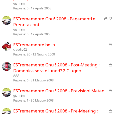
i
e
giannim
e
u
v
Risposte
0
19 Aprile 2008
n
s
i
z
C
I
ESTremamente Gnu! 2008 - Pagamenti e
o
d
a
h
n
Prenotazioni.
e
i
e
n
giannim
u
v
Risposte
0
19 Aprile 2008
z
s
i
a
C
ESTremamente bello.
o
d
h
claudio62
e
Risposte
26
12 Giugno 2008
i
n
u
z
C
ESTremamente Gnu ! 2008 - Post-Meeting :
s
a
h
Domenica sera e luned? 2 Giugno.
o
i
AAA
u
Risposte
6
31 Maggio 2008
s
C
ESTremamente Gnu ! 2008 - Previsioni Meteo.
o
h
giannim
Risposte
1
30 Maggio 2008
i
u
C
ESTremamente Gnu ! 2008 - Pre-Meeting :
s