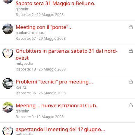
h
Sabato sera 31 Maggio a Belluno.
o
i
giannim
u
Risposte
2
29 Maggio 2008
s
C
Meeting con il "ponte"...
o
h
paolomaricalaura
Risposte
67
29 Maggio 2008
i
u
C
Gnubitters in partenza sabato 31 dal nord-
s
h
ovest
o
i
mikypedia
u
Risposte
18
26 Maggio 2008
s
C
Problemi "tecnici" pro meeting...
o
h
RSI 72
Risposte
35
25 Maggio 2008
i
u
C
Meeting... nuove iscrizioni al Club.
s
h
giannim
o
Risposte
0
19 Maggio 2008
i
u
aspettando il meeting del 1? giugno...
s
mikypedia