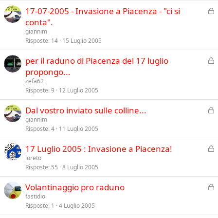
u
C
17-07-2005 - Invasione a Piacenza - "ci si
s
h
conta".
o
i
giannim
u
Risposte
14
15 Luglio 2005
s
C
per il raduno di Piacenza del 17 luglio
o
h
propongo...
i
zefa62
u
Risposte
9
12 Luglio 2005
s
C
Dal vostro inviato sulle colline...
o
h
giannim
Risposte
4
11 Luglio 2005
i
u
C
17 Luglio 2005 : Invasione a Piacenza!
s
h
loreto
o
Risposte
55
8 Luglio 2005
i
u
C
Volantinaggio pro raduno
s
h
fastidio
o
Risposte
1
4 Luglio 2005
i
u