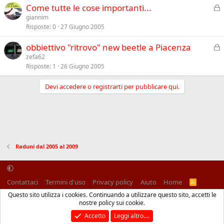
C
Come tutte le cose importanti...
s
h
giannim
o
Risposte
0
27 Giugno 2005
i
u
C
obbiettivo "ritrovo" new beetle a Piacenza
s
h
zefa62
o
Risposte
1
26 Giugno 2005
i
u
Devi accedere o registrarti per pubblicare qui.
s
o
Raduni dal 2005 al 2009
Contattaci
Termini d'uso
Privacy policy
Aiuto
Home
R
S
Questo sito utilizza i cookies. Continuando a utilizzare questo sito, accetti le
S
®
Community platform by XenForo
© 2010-2025 XenForo Ltd.
nostre policy sui cookie.
Traduzione italiana Xenforo
Accetto
Leggi altro....