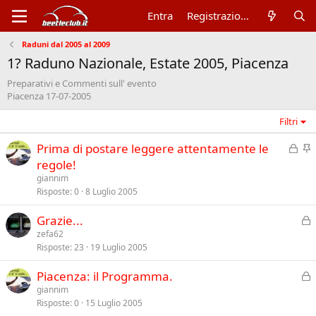
Entra
Registrazione
Raduni dal 2005 al 2009
1? Raduno Nazionale, Estate 2005, Piacenza
Preparativi e Commenti sull' evento
Piacenza 17-07-2005
Filtri
C
I
Prima di postare leggere attentamente le
h
n
regole!
i
e
giannim
u
v
Risposte
0
8 Luglio 2005
s
i
C
Grazie...
o
d
h
zefa62
e
Risposte
23
19 Luglio 2005
i
n
u
z
C
Piacenza: il Programma.
s
a
h
giannim
o
Risposte
0
15 Luglio 2005
i