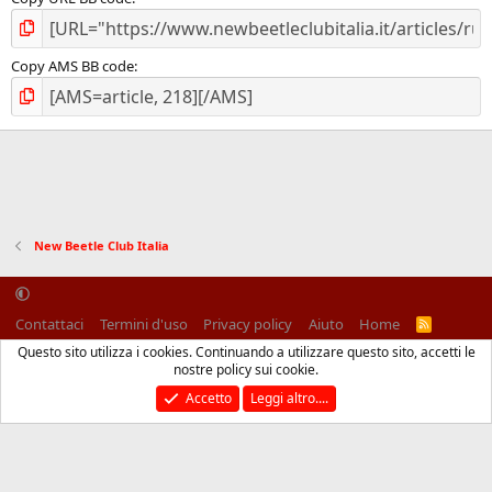
Copy AMS BB code
New Beetle Club Italia
Contattaci
Termini d'uso
Privacy policy
Aiuto
Home
R
S
Questo sito utilizza i cookies. Continuando a utilizzare questo sito, accetti le
S
®
Community platform by XenForo
© 2010-2025 XenForo Ltd.
nostre policy sui cookie.
Traduzione italiana Xenforo
Accetto
Leggi altro....