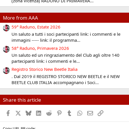
(zona Vicenza) RADUNO DI PRIMAVERA...
More from AAA
59° Raduno, Estate 2026
Un saluto a tutti i soci partecipanti link: i commenti e le
immagini ----- link: il programma...
58° Raduno, Primavera 2026
Un saluto ed un ringraziamento del Club agli oltre 140
partecipanti link: i commenti e le...
Registro Storico New Beetle Italia
. Dal 2019 il REGISTRO STORICO NEW BEETLE e il NEW
BEETLE CLUB ITALIA accompagnano i Soci...
Share this article
Facebook
X (Twitter)
Bluesky
LinkedIn
Reddit
Pinterest
Tumblr
WhatsApp
Email
Link
Copy URL BB code